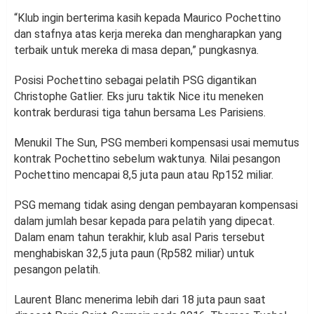
“Klub ingin berterima kasih kepada Maurico Pochettino
dan stafnya atas kerja mereka dan mengharapkan yang
terbaik untuk mereka di masa depan,” pungkasnya.
Posisi Pochettino sebagai pelatih PSG digantikan
Christophe Gatlier. Eks juru taktik Nice itu meneken
kontrak berdurasi tiga tahun bersama Les Parisiens.
Menukil The Sun, PSG memberi kompensasi usai memutus
kontrak Pochettino sebelum waktunya. Nilai pesangon
Pochettino mencapai 8,5 juta paun atau Rp152 miliar.
PSG memang tidak asing dengan pembayaran kompensasi
dalam jumlah besar kepada para pelatih yang dipecat.
Dalam enam tahun terakhir, klub asal Paris tersebut
menghabiskan 32,5 juta paun (Rp582 miliar) untuk
pesangon pelatih.
Laurent Blanc menerima lebih dari 18 juta paun saat