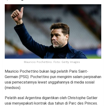
Mauricio Pochettino. Foto: Getty Images
Mauricio Pochettino bukan lagi pelatih Paris Saint-
Germain (PSG). Pochettino pun mengirim salam perpisahan
usai pemecatannya lewat unggahannya di media sosial
(medsos).
Pelatih asal Argentina digantikan oleh Christophe Gatlier
usai menyepakati kontrak dua tahun di Parc des Princes.