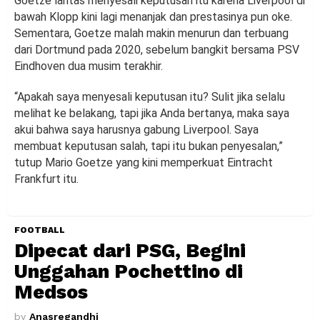
Goetze lantas menyesali keputusan itu karena Liverpool di
bawah Klopp kini lagi menanjak dan prestasinya pun oke.
Sementara, Goetze malah makin menurun dan terbuang
dari Dortmund pada 2020, sebelum bangkit bersama PSV
Eindhoven dua musim terakhir.
“Apakah saya menyesali keputusan itu? Sulit jika selalu
melihat ke belakang, tapi jika Anda bertanya, maka saya
akui bahwa saya harusnya gabung Liverpool. Saya
membuat keputusan salah, tapi itu bukan penyesalan,”
tutup Mario Goetze yang kini memperkuat Eintracht
Frankfurt itu.
FOOTBALL
Dipecat dari PSG, Begini
Unggahan Pochettino di
Medsos
by
Anasregandhi