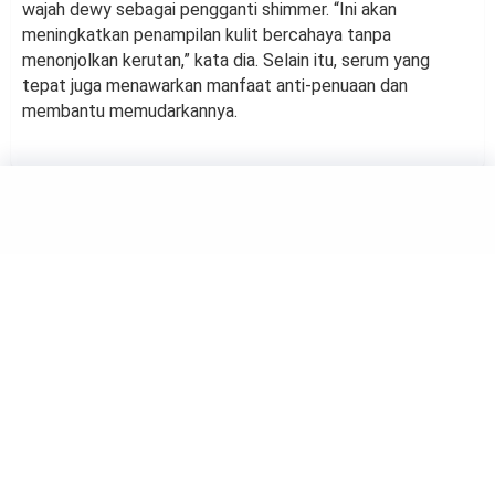
wajah dewy sebagai pengganti shimmer. “Ini akan
meningkatkan penampilan kulit bercahaya tanpa
menonjolkan kerutan,” kata dia. Selain itu, serum yang
tepat juga menawarkan manfaat anti-penuaan dan
membantu memudarkannya.
BEAUTY
Cara Eksfoliasi Agar
Mikrobioma Kulit Tetap
Terjaga
by
Haluan Editor