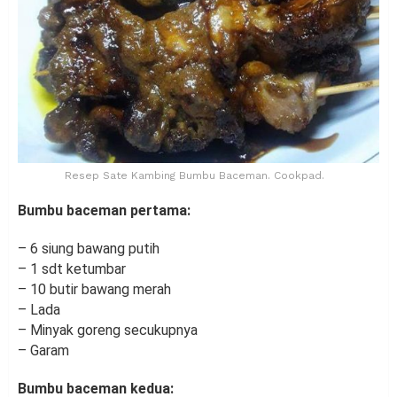
Resep Sate Kambing Bumbu Baceman. Cookpad.
Bumbu baceman pertama:
– 6 siung bawang putih
– 1 sdt ketumbar
– 10 butir bawang merah
– Lada
– Minyak goreng secukupnya
– Garam
Bumbu baceman kedua: