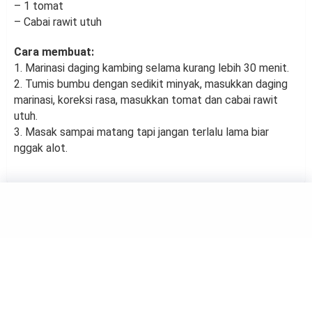
– 1 tomat
– Cabai rawit utuh
Cara membuat:
1. Marinasi daging kambing selama kurang lebih 30 menit.
2. Tumis bumbu dengan sedikit minyak, masukkan daging
marinasi, koreksi rasa, masukkan tomat dan cabai rawit
utuh.
3. Masak sampai matang tapi jangan terlalu lama biar
nggak alot.
FOOD
Tips Agar Daging Empuk,
Pakai Bahan Alami Ini
by
Muh Harfah