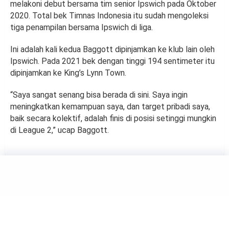
melakoni debut bersama tim senior Ipswich pada Oktober
2020. Total bek Timnas Indonesia itu sudah mengoleksi
tiga penampilan bersama Ipswich di liga.
Ini adalah kali kedua Baggott dipinjamkan ke klub lain oleh
Ipswich. Pada 2021 bek dengan tinggi 194 sentimeter itu
dipinjamkan ke King’s Lynn Town.
“Saya sangat senang bisa berada di sini. Saya ingin
meningkatkan kemampuan saya, dan target pribadi saya,
baik secara kolektif, adalah finis di posisi setinggi mungkin
di League 2,” ucap Baggott.
FOOTBALL
Marselino, Pemain Kunci yang
Cedera Saat Harus Perkuat
Indonesia di Piala AFF U-19
by
Anasregandhi