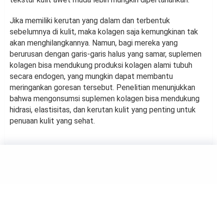
Jika memiliki kerutan yang dalam dan terbentuk
sebelumnya di kulit, maka kolagen saja kemungkinan tak
akan menghilangkannya. Namun, bagi mereka yang
berurusan dengan garis-garis halus yang samar, suplemen
kolagen bisa mendukung produksi kolagen alami tubuh
secara endogen, yang mungkin dapat membantu
meringankan goresan tersebut. Penelitian menunjukkan
bahwa mengonsumsi suplemen kolagen bisa mendukung
hidrasi, elastisitas, dan kerutan kulit yang penting untuk
penuaan kulit yang sehat.
BEAUTY
Bikin Wajah Tampak Tua,
Produk Makeup Ini Sebaiknya
Dihindari di Usia 40-an
by
Haluan Editor