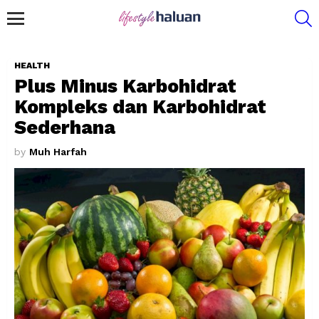
S
Menu
HEALTH
Plus Minus Karbohidrat
Kompleks dan Karbohidrat
Sederhana
by
Muh Harfah