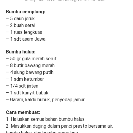
Resep Bumbu Empal Goreng. Foto: Selerasa.
Bumbu cemplung:
– 5 daun jeruk
– 2 buah serai
– 1 ruas lengkuas
– 1 sdt asam Jawa
Bumbu halus:
– 50 gr gula merah serut
– 8 butir bawang merah
– 4 siung bawang putih
– 1 sdm ketumbar
– 1/4 sdt jinten
– 1 sdt kunyit bubuk
– Garam, kaldu bubuk, penyedap jamur
Cara membuat:
1. Haluskan semua bahan bumbu halus.
2. Masukkan daging dalam panci presto bersama air,
bumbu halus, dan bumbu cemplung.