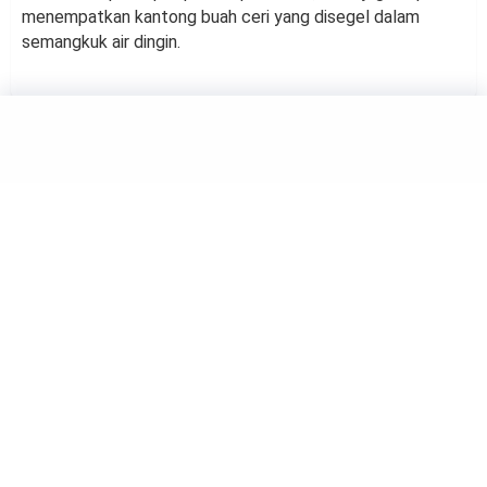
menempatkan kantong buah ceri yang disegel dalam
semangkuk air dingin.
FOOD
Trik Khusus Memasak Olahan
Daging Kambing, Jangan
Dicuci
by
Haluan Editor