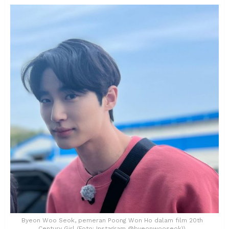
Byeon Woo Seok, pemeran Poong Won Ho dalam film 20th
Century Girl (Foto: Instagram @byeonwooseok))