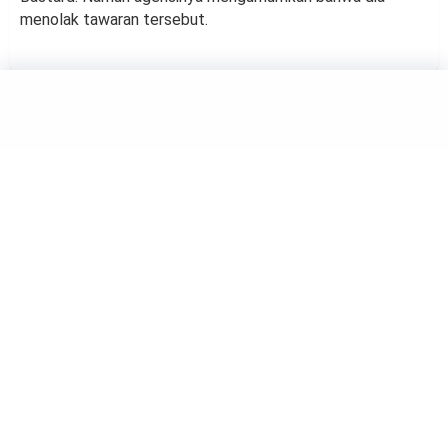
menolak tawaran tersebut.
HIBURAN
Tampilan visual Song Hye Kyo
dan Cha Eun Woo dalam Acara
Chaumet di Paris
by
Rina Atmasari