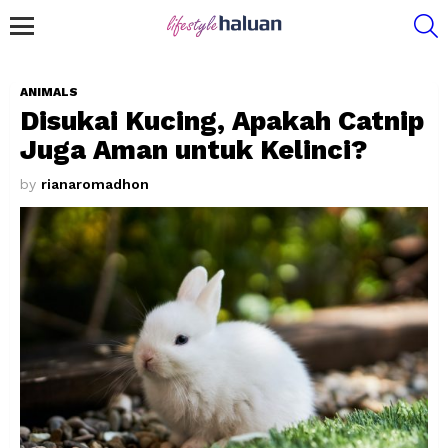
S
Menu
ANIMALS
Disukai Kucing, Apakah Catnip
Juga Aman untuk Kelinci?
by
rianaromadhon