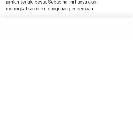
jumlah terlalu besar. Sebab hal ini hanya akan
meningkatkan risiko gangguan pencernaan.
ANIMALS
Tips Mudah Budidaya Ikan
Lemon
by
Neni Isnaeni
Ikan lemon. Foto: Istimewa