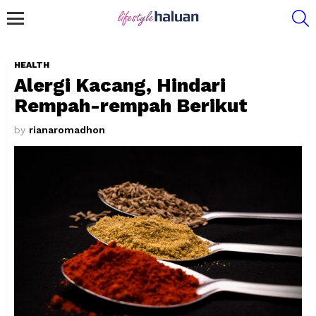
S
Menu
HEALTH
Alergi Kacang, Hindari
Rempah-rempah Berikut
by
rianaromadhon