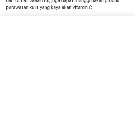
dan tomat. Selain itu, juga dapat menggunakan produk
perawatan kulit yang kaya akan vitamin C.
BEAUTY
Manfaat Madu untuk
Kecantikan Bibir
by
Kholifah Nuryatul