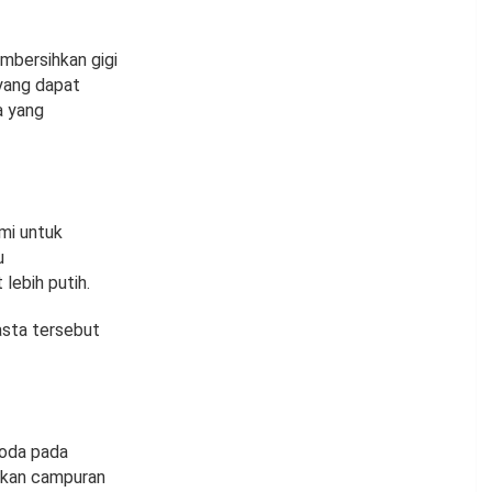
mbersihkan gigi
yang dapat
a yang
mi untuk
u
lebih putih.
asta tersebut
noda pada
akan campuran