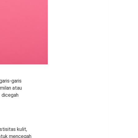
garis-garis
milan atau
 dicegah
isitas kulit,
untuk mencegah