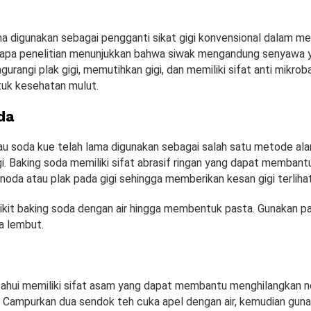
ma digunakan sebagai pengganti sikat gigi konvensional dalam me
rapa penelitian menunjukkan bahwa siwak mengandung senyawa 
angi plak gigi, memutihkan gigi, dan memiliki sifat anti mikrob
uk kesehatan mulut.
da
au soda kue telah lama digunakan sebagai salah satu metode ala
i. Baking soda memiliki sifat abrasif ringan yang dapat membant
oda atau plak pada gigi sehingga memberikan kesan gigi terlihat 
kit baking soda dengan air hingga membentuk pasta. Gunakan p
a lembut.
tahui memiliki sifat asam yang dapat membantu menghilangkan 
. Campurkan dua sendok teh cuka apel dengan air, kemudian gun