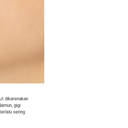
but dikarenakan
amun, gigi
erlalu sering