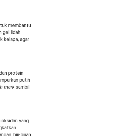
untuk membantu
 gel lidah
k kelapa, agar
dan protein
ampurkan putih
ch mark
sambil
tioksidan yang
ngkatkan
an, biji-bijian,