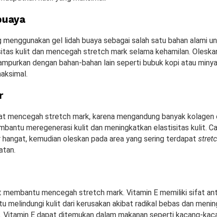
buaya
 menggunakan gel lidah buaya sebagai salah satu bahan alami 
sitas kulit dan mencegah stretch mark selama kehamilan. Oleskan
ampurkan dengan bahan-bahan lain seperti bubuk kopi atau minya
maksimal.
r
pat mencegah stretch mark, karena mengandung banyak kolagen 
bantu meregenerasi kulit dan meningkatkan elastisitas kulit. C
ir hangat, kemudian oleskan pada area yang sering terdapat
stret
atan.
t membantu mencegah stretch mark. Vitamin E memiliki sifat an
 melindungi kulit dari kerusakan akibat radikal bebas dan meni
it. Vitamin E dapat ditemukan dalam makanan seperti kacang-kacang