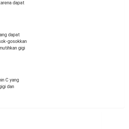
karena dapat
yang dapat
sok-gosokkan
utihkan gigi
in C yang
igi dan