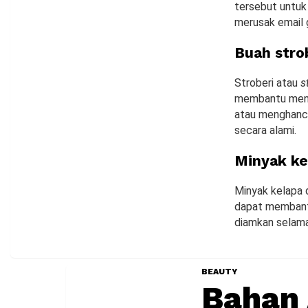
tersebut untuk
merusak email g
Buah stro
Stroberi atau
s
membantu meng
atau menghancu
secara alami.
Minyak ke
Minyak kelapa 
dapat membantu
diamkan selama
BEAUTY
Bahan 