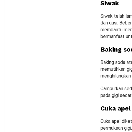
Siwak
Siwak telah la
dan gusi. Bebe
membantu mengur
bermanfaat unt
Baking so
Baking soda at
memutihkan gig
menghilangkan n
Campurkan sedi
pada gigi secar
Cuka apel
Cuka apel dike
permukaan gigi