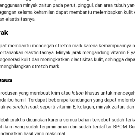
Penggunaan minyak zaitun pada perut, pinggul, dan area tubuh ya
egangan selama kehamilan dapat membantu melembapkan kulit 
 elastisitasnya.
rak
dapat membantu mencegah stretch mark karena kemampuannya
ertahankan elastisitasnya. Minyak jarak mengandung vitamin E y
enerasi kulit dan meningkatkan elastisitas kulit, sehingga da
menghilangkan stretch mark.
usus
produsen yang membuat krim atau
lotion
khusus untuk mencegah
ada ibu hamil. Terdapat beberapa kandungan yang dapat melem
bulnya
stretch mark
seperti vitamin E, kolagen, minyak zaitun, dan l
i lebih praktis digunakan karena semua bahan tersebut sudah ter
ilih krim yang sudah terjamin aman dan sudah terdaftar BPOM. G
endapatkan hasil yang maksimal.