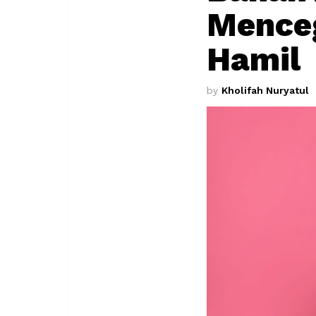
Menceg
Hamil
by
Kholifah Nuryatul