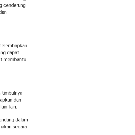
ng cenderung
dan
 melembapkan
ang dapat
pat membantu
 timbulnya
bapkan dan
ain-lain.
kandung dalam
unakan secara