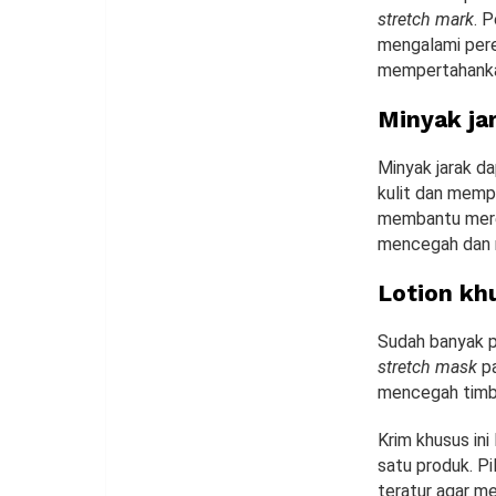
stretch mark
. 
mengalami per
mempertahankan
Minyak ja
Minyak jarak 
kulit dan memp
membantu mereg
mencegah dan 
Lotion kh
Sudah banyak 
stretch mask
p
mencegah tim
Krim khusus in
satu produk. P
teratur agar m