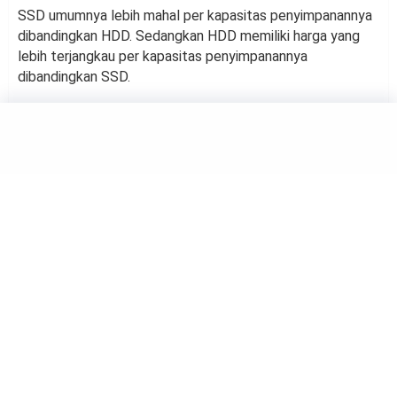
SSD umumnya lebih mahal per kapasitas penyimpanannya
dibandingkan HDD. Sedangkan HDD memiliki harga yang
lebih terjangkau per kapasitas penyimpanannya
dibandingkan SSD.
TECHNOLOGY
10 Tokoh Paling Banyak Dicari
di Google Tahun 2023
by
Kholifah Nuryatul