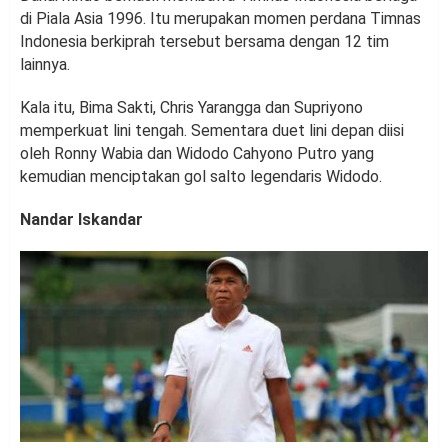
di Piala Asia 1996. Itu merupakan momen perdana Timnas
Indonesia berkiprah tersebut bersama dengan 12 tim
lainnya.
Kala itu, Bima Sakti, Chris Yarangga dan Supriyono
memperkuat lini tengah. Sementara duet lini depan diisi
oleh Ronny Wabia dan Widodo Cahyono Putro yang
kemudian menciptakan gol salto legendaris Widodo.
Nandar Iskandar