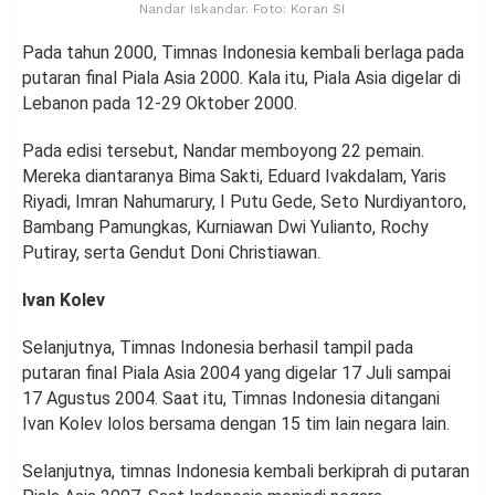
Nandar Iskandar. Foto: Koran SI
Pada tahun 2000, Timnas Indonesia kembali berlaga pada
putaran final Piala Asia 2000. Kala itu, Piala Asia digelar di
Lebanon pada 12-29 Oktober 2000.
Pada edisi tersebut, Nandar memboyong 22 pemain.
Mereka diantaranya Bima Sakti, Eduard Ivakdalam, Yaris
Riyadi, Imran Nahumarury, I Putu Gede, Seto Nurdiyantoro,
Bambang Pamungkas, Kurniawan Dwi Yulianto, Rochy
Putiray, serta Gendut Doni Christiawan.
Ivan Kolev
Selanjutnya, Timnas Indonesia berhasil tampil pada
putaran final Piala Asia 2004 yang digelar 17 Juli sampai
17 Agustus 2004. Saat itu, Timnas Indonesia ditangani
Ivan Kolev lolos bersama dengan 15 tim lain negara lain.
Selanjutnya, timnas Indonesia kembali berkiprah di putaran