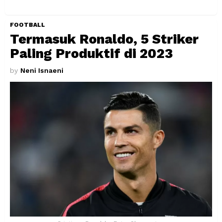
FOOTBALL
Termasuk Ronaldo, 5 Striker
Paling Produktif di 2023
by
Neni Isnaeni