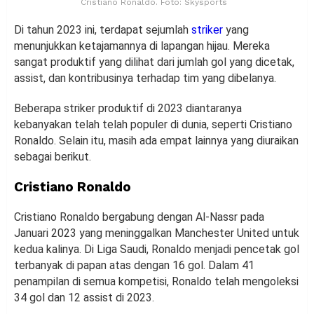
Cristiano Ronaldo. Foto: Skysports
Di tahun 2023 ini, terdapat sejumlah
striker
yang
menunjukkan ketajamannya di lapangan hijau. Mereka
sangat produktif yang dilihat dari jumlah gol yang dicetak,
assist, dan kontribusinya terhadap tim yang dibelanya.
Beberapa striker produktif di 2023 diantaranya
kebanyakan telah telah populer di dunia, seperti Cristiano
Ronaldo. Selain itu, masih ada empat lainnya yang diuraikan
sebagai berikut.
Cristiano Ronaldo
Cristiano Ronaldo bergabung dengan Al-Nassr pada
Januari 2023 yang meninggalkan Manchester United untuk
kedua kalinya. Di Liga Saudi, Ronaldo menjadi pencetak gol
terbanyak di papan atas dengan 16 gol. Dalam 41
penampilan di semua kompetisi, Ronaldo telah mengoleksi
34 gol dan 12 assist di 2023.