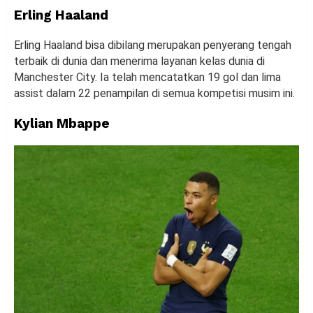
Erling Haaland
Erling Haaland bisa dibilang merupakan penyerang tengah
terbaik di dunia dan menerima layanan kelas dunia di
Manchester City. Ia telah mencatatkan 19 gol dan lima
assist dalam 22 penampilan di semua kompetisi musim ini.
Kylian Mbappe