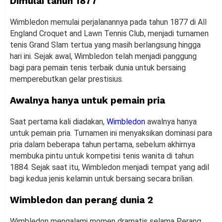
Dimulai tahun 1877
Wimbledon memulai perjalanannya pada tahun 1877 di All
England Croquet and Lawn Tennis Club, menjadi turnamen
tenis Grand Slam tertua yang masih berlangsung hingga
hari ini. Sejak awal, Wimbledon telah menjadi panggung
bagi para pemain tenis terbaik dunia untuk bersaing
memperebutkan gelar prestisius.
Awalnya hanya untuk pemain pria
Saat pertama kali diadakan,
Wimbledon
awalnya hanya
untuk pemain pria. Turnamen ini menyaksikan dominasi para
pria dalam beberapa tahun pertama, sebelum akhirnya
membuka pintu untuk kompetisi tenis wanita di tahun
1884. Sejak saat itu, Wimbledon menjadi tempat yang adil
bagi kedua jenis kelamin untuk bersaing secara brilian.
Wimbledon dan perang dunia 2
Wimbledon mengalami momen dramatis selama Perang