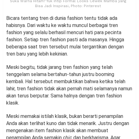
Suka Warna Hitam? Yuk Intip Formal Looks Cewek Mamba yang
Bisa Jadi Inspirasi, Photo: Pinterest
Bicara tentang tren di dunia fashion tentu tidak ada
habisnya. Dari waktu ke waktu muncul berbagai tren
fashion yang selalu berhasil mencuri hati para pecinta
fashion. Setiap tren fashion pasti ada masanya. Hingga
beberapa saat tren tersebut mulai tergantikan dengan
tren baru yang lebih kekinian.
Meski begitu, tidak jarang tren fashion yang telah
tenggelam selama bertahun-tahun justru booming
kembali. Hal tersebut membuktikan bahwa ketika telah
lahir, tren fashion tidak akan pernah mati selamanya namun
akan terus berputar. Sama halnya dengan tren fashion
klasik.
Meski memakai istilah klasik, bukan berarti penampilan
Anda akan terlihat kuno dan tidak menarik. Justru dengan
mengenakan item fashion klasik akan membuat
penampilan Anda semakin
chic
dan berkharisma. Agar