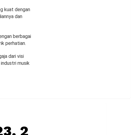
ng kuat dengan
iannya dan
dengan berbagai
k perhatian.
ja dari visi
industri musik
3, 2