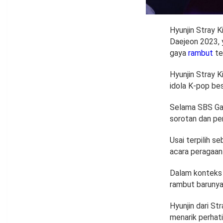
Hyunjin Stray K
Daejeon 2023, 
gaya
rambut
te
Hyunjin Stray 
idola K-pop be
Selama SBS Gay
sorotan dan per
Usai terpilih s
acara peragaan
Dalam konteks i
rambut barunya
Hyunjin dari S
menarik perhat