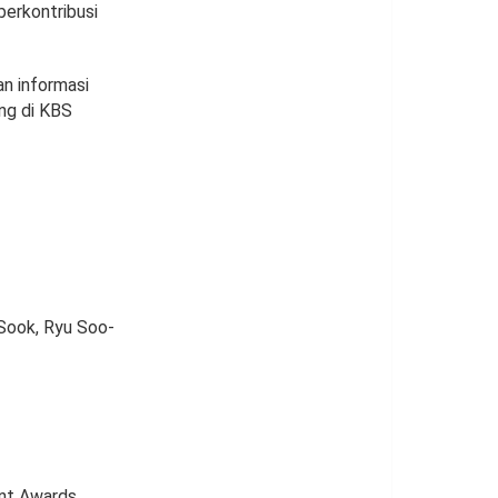
berkontribusi
n informasi
ng di KBS
 Sook, Ryu Soo-
ent Awards