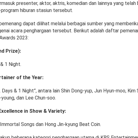
rmasuk presenter, aktor, aktris, komedian dan lainnya yang telah 
program hiburan stasiun tersebut.
 pemenang dapat dilihat melalui berbagai sumber yang memberika
genai acara penghargaan tersebut. Berikut adalah daftar pemena
 Awards 2023:
d Prize):
& 1 Night.
tainer of the Year:
2 Days & 1 Night”, antara lain Shin Dong-yup, Jun Hyun-moo, Kim
n-young, dan Lee Chun-soo.
xcellence in Show & Variety:
Immortal Songs dan Hong Jin-kyung Beat Coin.
cakup beberapa kategori penghargaan utama di KBS Entertainm