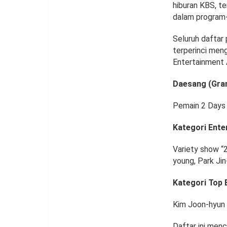
hiburan KBS, te
dalam program-
Seluruh daftar
terperinci men
Entertainment
Daesang (Gran
Pemain 2 Days 
Kategori Enter
Variety show “
young, Park Ji
Kategori Top E
Kim Joon-hyun 
Daftar ini men