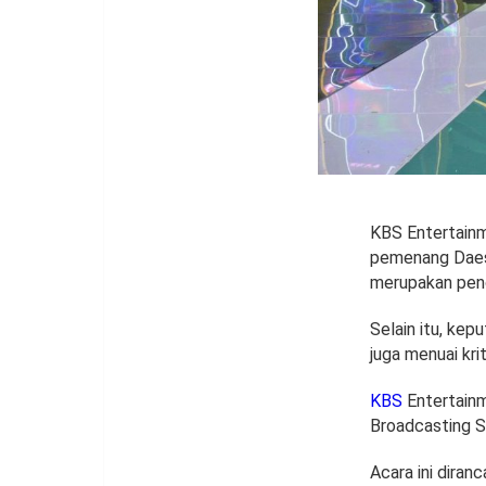
KBS Entertain
pemenang Daesa
merupakan penc
Selain itu, ke
juga menuai kri
KBS
Entertainm
Broadcasting Sy
Acara ini diran