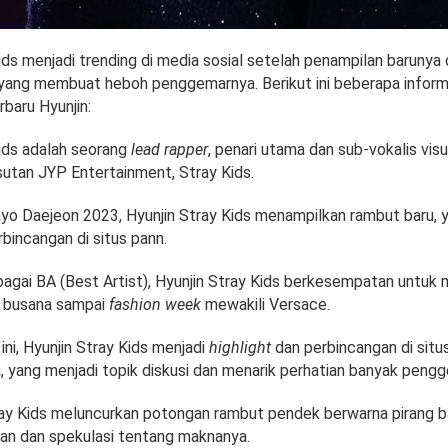
ids menjadi trending di media sosial setelah penampilan barunya
yang membuat heboh penggemarnya. Berikut ini beberapa informa
rbaru Hyunjin:
Kids adalah seorang
lead rapper
, penari utama dan sub-vokalis visu
sutan JYP Entertainment, Stray Kids.
o Daejeon 2023, Hyunjin Stray Kids menampilkan rambut baru, 
bincangan di situs pann.
ebagai BA (Best Artist), Hyunjin Stray Kids berkesempatan untuk 
 busana sampai
fashion week
mewakili Versace.
ni, Hyunjin Stray Kids menjadi
highlight
dan perbincangan di situ
, yang menjadi topik diskusi dan menarik perhatian banyak pengg
tray Kids meluncurkan potongan rambut pendek berwarna pirang ba
ian dan spekulasi tentang maknanya.