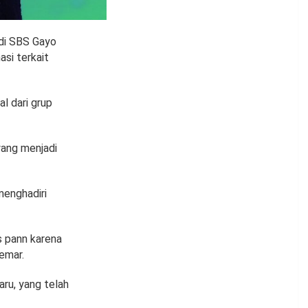
 di SBS Gayo
si terkait
al dari grup
yang menjadi
menghadiri
s pann karena
emar.
ru, yang telah