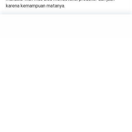
karena kemampuan matanya.
ANIMALS
Tips Sukses Budidaya Kura-
kura
by
Neni Isnaeni