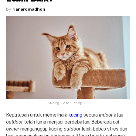
by
rianaromadhon
Kucing. Foto: Freepik
Keputusan untuk memelihara
kucing
secara
indoor
atau
outdoor
telah lama menjadi perdebatan. Beberapa
cat
owner
menganggap kucing
outdoor
lebih bebas stres dan
bisa mengasah naluri berburunya. Meski begitu, sebagian