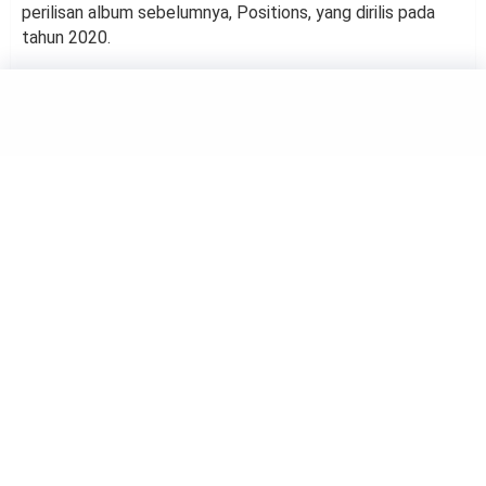
perilisan album sebelumnya, Positions, yang dirilis pada
tahun 2020.
MUSIC
Jonas Brothers Akan Konser
di Indonesia 24 Februari 2024
by
Rina Atmasari