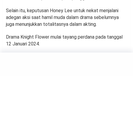
Selain itu, keputusan Honey Lee untuk nekat menjalani
adegan aksi saat hamil muda dalam drama sebelumnya
juga menunjukkan totalitasnya dalam akting.
Drama Knight Flower mulai tayang perdana pada tanggal
12 Januari 2024.
HIBURAN
Awal Tahun Baru, Cha Eun
Woo Umumkan Akan Berkarier
Solo
by
Rina Atmasari