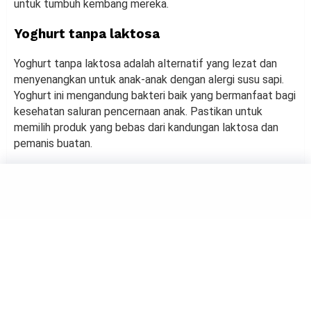
untuk tumbuh kembang mereka.
Yoghurt tanpa laktosa
Yoghurt tanpa laktosa adalah alternatif yang lezat dan
menyenangkan untuk anak-anak dengan alergi susu sapi.
Yoghurt ini mengandung bakteri baik yang bermanfaat bagi
kesehatan saluran pencernaan anak. Pastikan untuk
memilih produk yang bebas dari kandungan laktosa dan
pemanis buatan.
HEALTH
6 Dampak Yang Akan Diterima
Jika Gigi Berlubang Tak
Diatasi
by
Maulana Yusuf