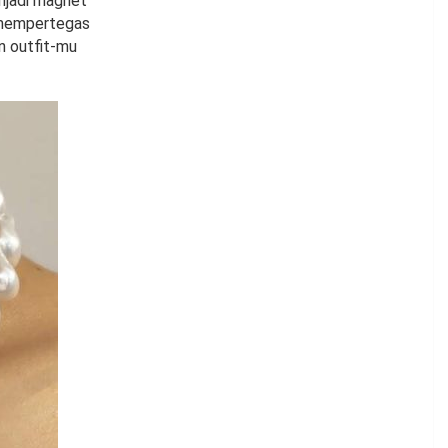
njadi magnet
k mempertegas
n outfit-mu