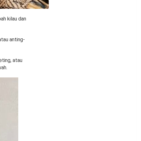
ah kilau dan
atau anting-
eting, atau
wah.