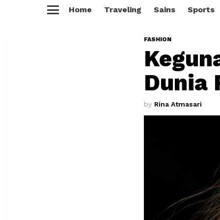
Home
Traveling
Sains
Sports
Menu
FASHION
Keguna
Dunia 
by
Rina Atmasari