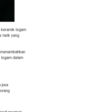
i keramik logam
 tarik yang
i, menambahkan
au logam dalam
 jiwa
eorang