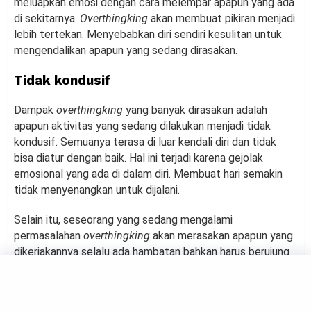
meluapkan emosi dengan cara melempar apapun yang ada
di sekitarnya.
Overthingking
akan membuat pikiran menjadi
lebih tertekan. Menyebabkan diri sendiri kesulitan untuk
mengendalikan apapun yang sedang dirasakan.
Tidak kondusif
Dampak
overthingking
yang banyak dirasakan adalah
apapun aktivitas yang sedang dilakukan menjadi tidak
kondusif. Semuanya terasa di luar kendali diri dan tidak
bisa diatur dengan baik. Hal ini terjadi karena gejolak
emosional yang ada di dalam diri. Membuat hari semakin
tidak menyenangkan untuk dijalani.
Selain itu, seseorang yang sedang mengalami
permasalahan
overthingking
akan merasakan apapun yang
dikerjakannya selalu ada hambatan bahkan harus berujung
kegagalan. Hal ini bisa terjadi karena pikiran sudah
terdoktrin dengan hal-hal negatif. Oleh sebab itu, berpikir
secara dewasa dan pikirkan hal-hal yang baik.