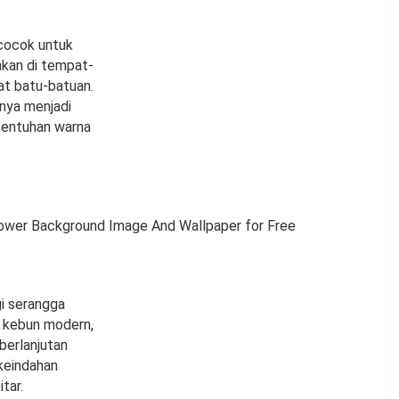
cocok untuk
hkan di tempat-
kat batu-batuan.
nya menjadi
 sentuhan warna
i serangga
i kebun modern,
erlanjutan
keindahan
tar.