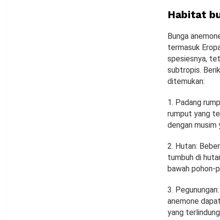
Habitat 
Bunga anemone 
termasuk Eropa,
spesiesnya, te
subtropis. Ber
ditemukan:
1. Padang rump
rumput yang te
dengan musim y
2. Hutan: Bebe
tumbuh di huta
bawah pohon-po
3. Pegunungan: 
anemone dapat 
yang terlindung