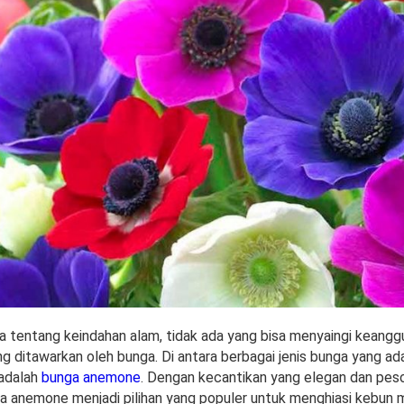
ra tentang keindahan alam, tidak ada yang bisa menyaingi keang
 ditawarkan oleh bunga. Di antara berbagai jenis bunga yang ada
 adalah
bunga anemone
. Dengan kecantikan yang elegan dan pes
ga anemone menjadi pilihan yang populer untuk menghiasi kebun 