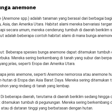
bunga anemone
(Anemone spp.) adalah tanaman yang berasal dari berbagai bagi
 Asia, dan Amerika Utara. Habitat alami mereka bervariasi terga
tapi secara umum, mereka cenderung tumbuh di daerah beriklim 
ikut adalah beberapa contoh habitat alami di mana bunga anemon
ut: Beberapa spesies bunga anemone dapat ditemukan tumbuh 
rbuka. Mereka sering berkembang di tanah yang subur dan berpasi
ang jelas, seperti Eropa dan Amerika Utara.
rapa jenis anemone, seperti Anemone nemorosa atau anemone hu
n-hutan di Eropa dan Asia Barat Daya. Mereka sering ditemukan 
hon yang rindang di tanah yang lembap.
Di beberapa daerah, terutama di daerah beriklim sedang hingga d
ditemukan tumbuh di pegunungan. Mereka sering berkembang di
 atau di dataran tinggi yang berbatasan dengan hutan.