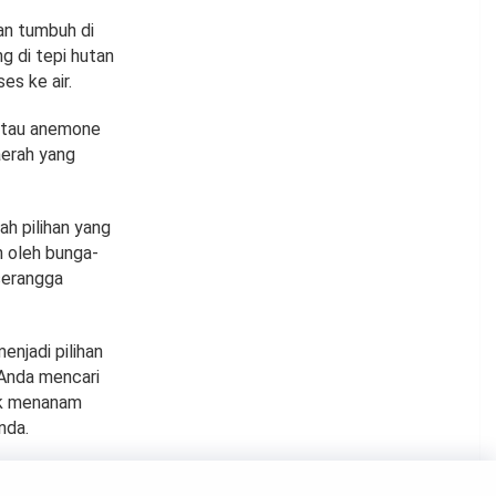
an tumbuh di
g di tepi hutan
es ke air.
 atau anemone
aerah yang
h pilihan yang
 oleh bunga-
serangga
njadi pilihan
 Anda mencari
uk menanam
nda.