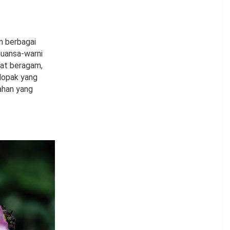
m berbagai
nuansa-warni
gat beragam,
lopak yang
ahan yang