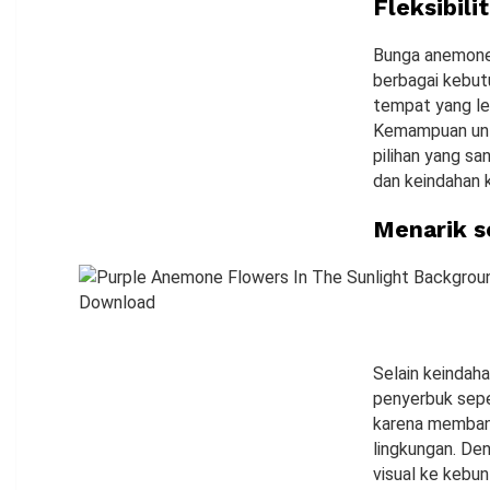
Fleksibil
Bunga anemone
berbagai kebut
tempat yang leb
Kemampuan unt
pilihan yang s
dan keindahan 
Menarik s
Selain keindah
penyerbuk sepe
karena memban
lingkungan. D
visual ke kebun