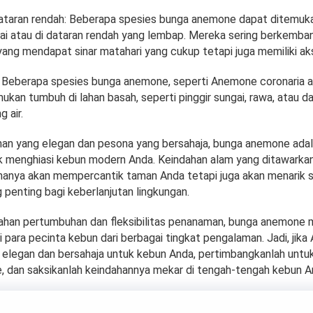
dataran rendah: Beberapa spesies bunga anemone dapat ditemuk
ai atau di dataran rendah yang lembap. Mereka sering berkemban
yang mendapat sinar matahari yang cukup tetapi juga memiliki aks
: Beberapa spesies bunga anemone, seperti Anemone coronaria
emukan tumbuh di lahan basah, seperti pinggir sungai, rawa, atau d
 air.
an yang elegan dan pesona yang bersahaja, bunga anemone adala
 menghiasi kebun modern Anda. Keindahan alam yang ditawarkan
k hanya akan mempercantik taman Anda tetapi juga akan menarik 
penting bagi keberlanjutan lingkungan.
an pertumbuhan dan fleksibilitas penanaman, bunga anemone me
 para pecinta kebun dari berbagai tingkat pengalaman. Jadi, jika
elegan dan bersahaja untuk kebun Anda, pertimbangkanlah unt
 dan saksikanlah keindahannya mekar di tengah-tengah kebun A