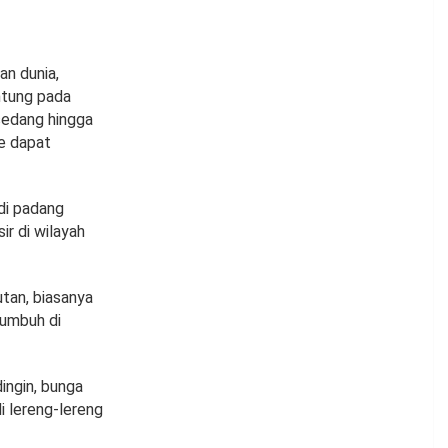
an dunia,
ntung pada
sedang hingga
e dapat
di padang
r di wilayah
tan, biasanya
tumbuh di
ingin, bunga
 lereng-lereng