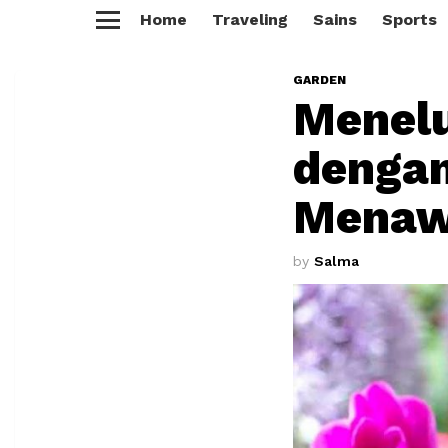
Home
Traveling
Sains
Sports
Menu
GARDEN
Menel
dengan
Mena
by
Salma