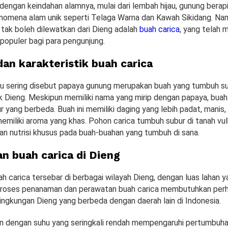
dengan keindahan alamnya, mulai dari lembah hijau, gunung berap
fenomena alam unik seperti Telaga Warna dan Kawah Sikidang. Nam
 tak boleh dilewatkan dari Dieng adalah
buah carica
, yang telah 
populer bagi para pengunjung.
dan karakteristik buah carica
au sering disebut papaya gunung merupakan buah yang tumbuh su
k Dieng. Meskipun memiliki nama yang mirip dengan papaya, buah 
r yang berbeda. Buah ini memiliki daging yang lebih padat, manis,
emiliki aroma yang khas. Pohon carica tumbuh subur di tanah vul
n nutrisi khusus pada buah-buahan yang tumbuh di sana.
n buah carica di Dieng
h carica tersebar di berbagai wilayah Dieng, dengan luas lahan 
 Proses penanaman dan perawatan buah carica membutuhkan perh
lingkungan Dieng yang berbeda dengan daerah lain di Indonesia.
gin dengan suhu yang seringkali rendah mempengaruhi pertumbuha