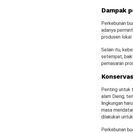
Dampak po
Perkebunan bua
adanya permint
produsen lokal
Selain itu, ke
setempat, baik
pemasaran pro
Konserva
Penting untuk 
alam Dieng, te
lingkungan haru
masa mendatang
dilakukan untuk
Perkebunan bua