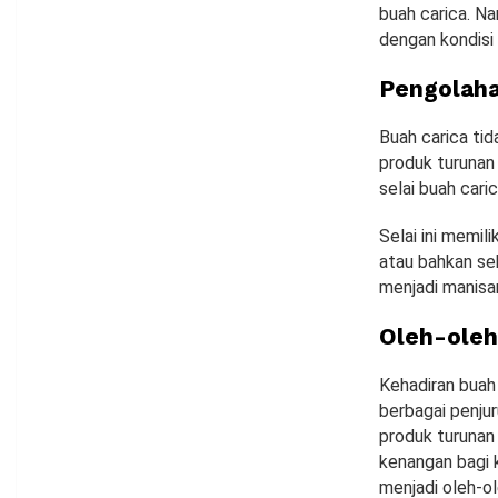
buah carica. N
dengan kondisi 
Pengolaha
Buah carica tid
produk turunan
selai buah caric
Selai ini memil
atau bahkan seb
menjadi manisan
Oleh-oleh
Kehadiran buah 
berbagai penju
produk turunan
kenangan bagi 
menjadi oleh-ol