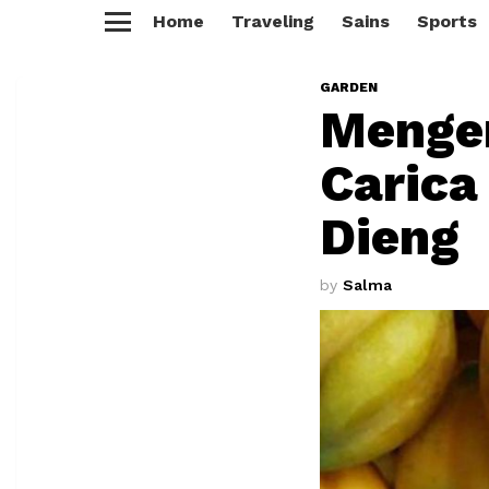
Home
Traveling
Sains
Sports
Menu
GARDEN
Menge
Carica
Dieng
by
Salma