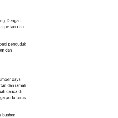
eng. Dengan
a, petani dan
 bagi penduduk
han dan
sumber daya
utan dan ramah
ah carica di
ga perlu terus
h-buahan