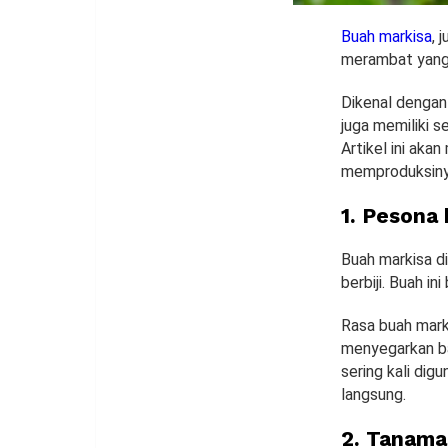
Buah markisa
, 
merambat yang 
Dikenal dengan 
juga memiliki s
Artikel ini ak
memproduksiny
1. Pesona
Buah markisa di
berbiji. Buah i
Rasa buah mark
menyegarkan ba
sering kali dig
langsung.
2. Tanam