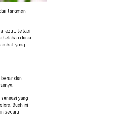
 dari tanaman
a lezat, tetapi
i belahan dunia.
erambat yang
 berair dan
tasnya.
 sensasi yang
era. Buah ini
an secara