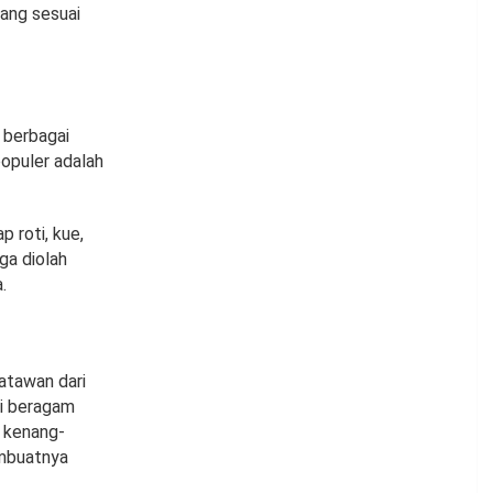
ang sesuai
i berbagai
populer adalah
p roti, kue,
ga diolah
.
atawan dari
li beragam
i kenang-
embuatnya