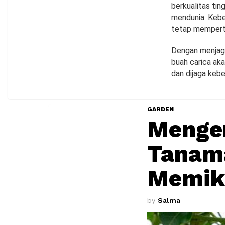
berkualitas tin
mendunia. Keb
tetap memperta
Dengan menjaga
buah carica aka
dan dijaga keb
GARDEN
Mengen
Tanam
Memik
by
Salma