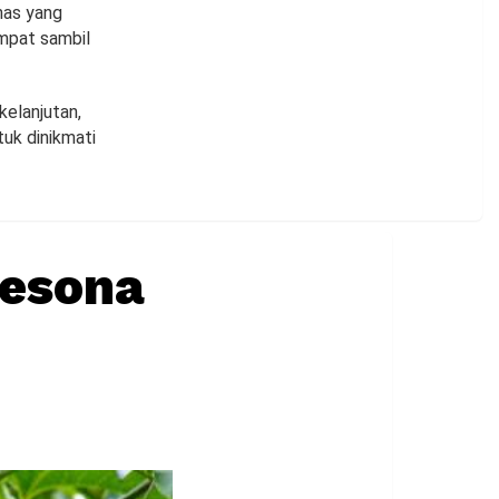
khas yang
mpat sambil
elanjutan,
tuk dinikmati
Pesona