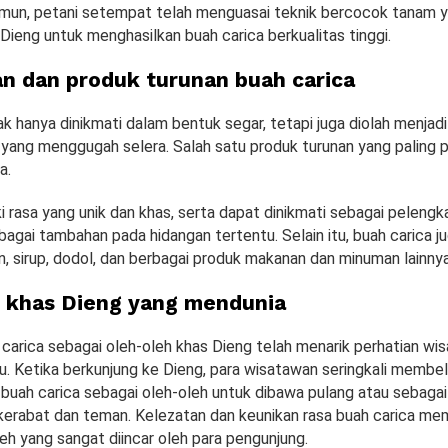
amun, petani setempat telah menguasai teknik bercocok tanam y
Dieng untuk menghasilkan buah carica berkualitas tinggi.
n dan produk turunan buah carica
ak hanya dinikmati dalam bentuk segar, tetapi juga diolah menjad
 yang menggugah selera. Salah satu produk turunan yang paling 
a.
iki rasa yang unik dan khas, serta dapat dinikmati sebagai pelengka
agai tambahan pada hidangan tertentu. Selain itu, buah carica ju
, sirup, dodol, dan berbagai produk makanan dan minuman lainnya
 khas Dieng yang mendunia
carica sebagai oleh-oleh khas Dieng telah menarik perhatian wis
ru. Ketika berkunjung ke Dieng, para wisatawan seringkali membe
 buah carica sebagai oleh-oleh untuk dibawa pulang atau sebaga
kerabat dan teman. Kelezatan dan keunikan rasa buah carica m
eh yang sangat diincar oleh para pengunjung.