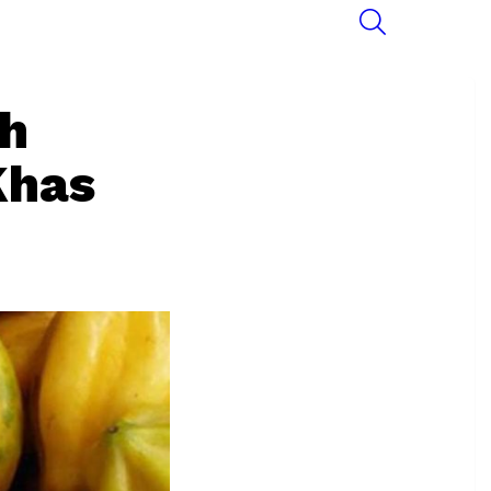
SEARCH
h
Khas