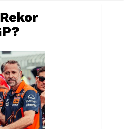
 Rekor
GP?