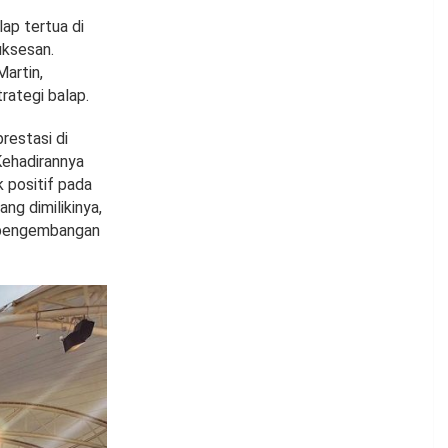
ap tertua di
uksesan.
artin,
rategi balap.
restasi di
Kehadirannya
 positif pada
g dimilikinya,
 pengembangan