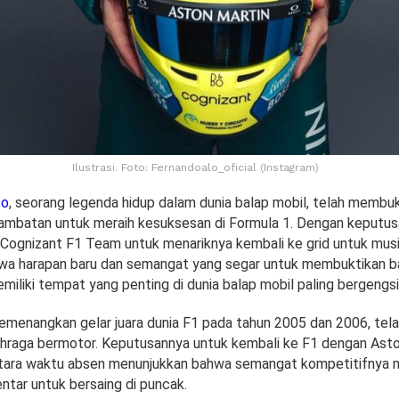
Ilustrasi. Foto: Fernandoalo_oficial (Instagram)
so
, seorang legenda hidup dalam dunia balap mobil, telah membu
hambatan untuk meraih kesuksesan di Formula 1. Dengan keputu
Cognizant F1 Team untuk menariknya kembali ke grid untuk mus
a harapan baru dan semangat yang segar untuk membuktikan 
miliki tempat yang penting di dunia balap mobil paling bergengsi 
emenangkan gelar juara dunia F1 pada tahun 2005 dan 2006, tela
ahraga bermotor. Keputusannya untuk kembali ke F1 dengan Asto
tara waktu absen menunjukkan bahwa semangat kompetitifnya 
entar untuk bersaing di puncak.