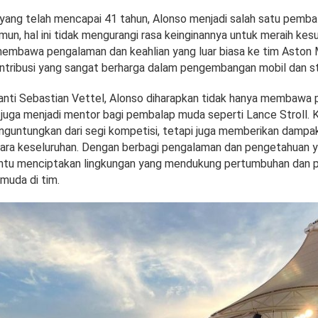
 yang telah mencapai 41 tahun, Alonso menjadi salah satu pembal
Namun, hal ini tidak mengurangi rasa keinginannya untuk meraih kes
 membawa pengalaman dan keahlian yang luar biasa ke tim Aston M
tribusi yang sangat berharga dalam pengembangan mobil dan st
nti Sebastian Vettel, Alonso diharapkan tidak hanya membawa p
i juga menjadi mentor bagi pembalap muda seperti Lance Stroll. 
nguntungkan dari segi kompetisi, tetapi juga memberikan dampak
ara keseluruhan. Dengan berbagi pengalaman dan pengetahuan yan
tu menciptakan lingkungan yang mendukung pertumbuhan dan
muda di tim.