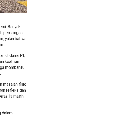
rsi. Banyak
h persaingan
in, yakin bahwa
im.
an di dunia F1,
an keahlian
 juga membantu
.
 masalah fisik
an refleks dan
ras, ia masih
g dalam