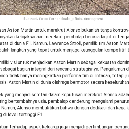
Ilustrasi. Foto: Fernandoalo_oficial (Instagram)
an Aston Martin untuk merekrut Alonso bukanlah tanpa kontrove
yakan kebijaksanaan merekrut pembalap berusia lanjut di tenga
tat di dunia F1. Namun, Lawrence Stroll, pemilik tim Aston Mart
adalah langkah yang tepat untuk menjaga keunggulan kompetitif t
miliki visi untuk menjadikan Aston Martin sebagai kekuatan domin
sebagai bagian integral dari rencana strategisnya. Pengalaman d
lonso tidak hanya meningkatkan performa tim di lintasan, tetapi
isi Aston Martin di dunia olahraga bermotor secara keseluruhan
ek yang menjadi sorotan dalam keputusan merekrut Alonso adalah
iring bertambahnya usia, pembalap cenderung mengalami penurun
k. Namun, Alonso membuktikan bahwa dengan dedikasi dan kerja ke
di level tertinggi F1.
hatian terhadap aspek keluarga juga menjadi pertimbangan pentin