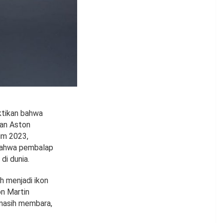
ktikan bahwa
san Aston
im 2023,
bahwa pembalap
di dunia.
h menjadi ikon
n Martin
masih membara,