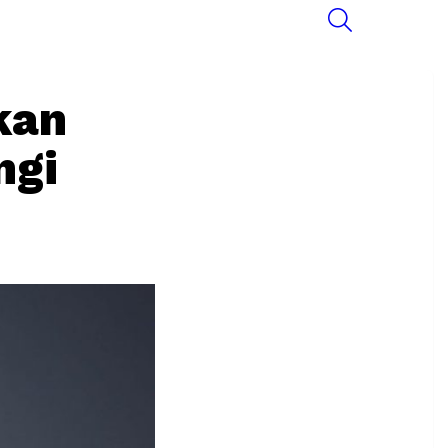
SEARCH
kan
ngi