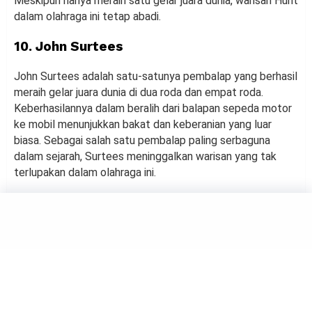
Meskipun hanya meraih satu gelar juara dunia, warisan Hunt
dalam olahraga ini tetap abadi.
10. John Surtees
John Surtees adalah satu-satunya pembalap yang berhasil
meraih gelar juara dunia di dua roda dan empat roda.
Keberhasilannya dalam beralih dari balapan sepeda motor
ke mobil menunjukkan bakat dan keberanian yang luar
biasa. Sebagai salah satu pembalap paling serbaguna
dalam sejarah, Surtees meninggalkan warisan yang tak
terlupakan dalam olahraga ini.
SPORTS
Apakah Performa Pembalap
F1 Menurun Sebelum Pensiun?
by
Maulana Yusuf