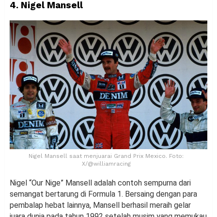
4. Nigel Mansell
Nigel Mansell saat menjuarai Grand Prix Mexico. Foto:
X/@williamracing
Nigel “Our Nige” Mansell adalah contoh sempurna dari
semangat bertarung di Formula 1. Bersaing dengan para
pembalap hebat lainnya, Mansell berhasil meraih gelar
juara dunia pada tahun 1992 setelah musim yang memukau