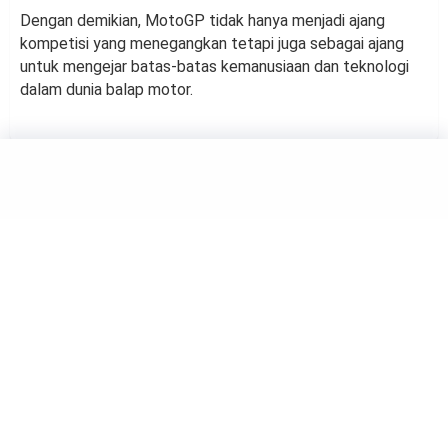
Dengan demikian, MotoGP tidak hanya menjadi ajang
kompetisi yang menegangkan tetapi juga sebagai ajang
untuk mengejar batas-batas kemanusiaan dan teknologi
dalam dunia balap motor.
SPORTS
5 Kecelakaan Terparah yang
Menimpa Marc Marquez di
Dunia MotoGP
by
Maulana Yusuf