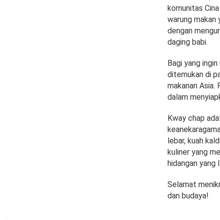
komunitas Cina
warung makan y
dengan mengura
daging babi.
Bagi yang ingi
ditemukan di p
makanan Asia.
dalam menyiapk
Kway chap adal
keanekaragaman
lebar, kuah ka
kuliner yang me
hidangan yang l
Selamat menikma
dan budaya!