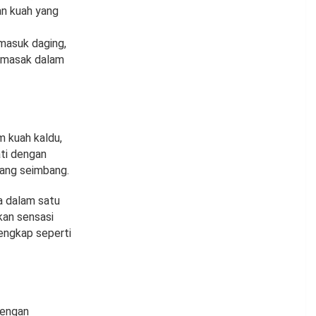
an kuah yang
rmasuk daging,
 dimasak dalam
m kuah kaldu,
ati dengan
ang seimbang.
a dalam satu
kan sensasi
lengkap seperti
dengan