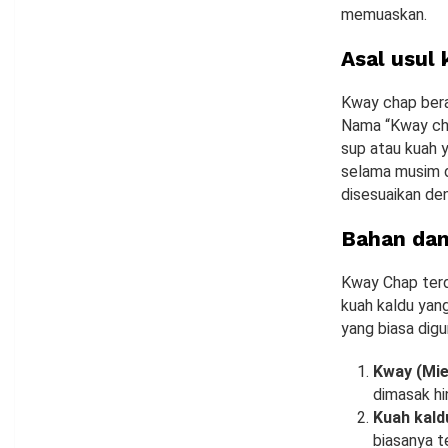
memuaskan.
Asal usul
Kway chap bera
Nama “Kway cha
sup atau kuah 
selama musim di
disesuaikan den
Bahan dan
Kway Chap terd
kuah kaldu yan
yang biasa dig
Kway (Mie
dimasak hi
Kuah kald
biasanya t