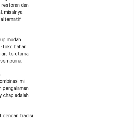
 restoran dan
, misalnya
alternatif
ukup mudah
o-toko bahan
an, terutama
 sempurna.
n
ombinasi mi
an pengalaman
ay chap adalah
t dengan tradisi