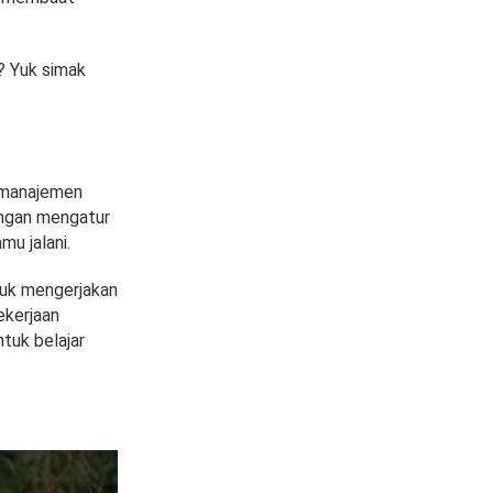
t? Yuk simak
 manajemen
ngan mengatur
u jalani.
tuk mengerjakan
ekerjaan
tuk belajar