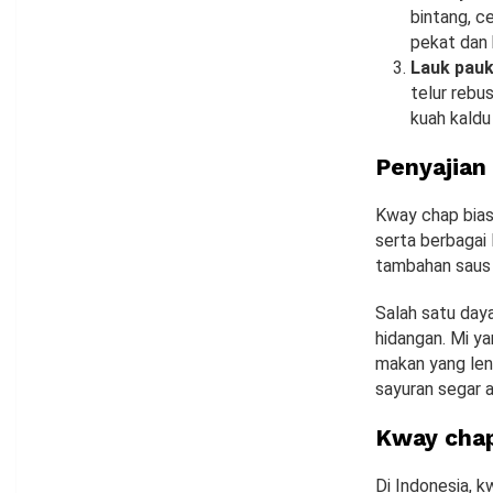
bintang, c
pekat dan 
Lauk pau
telur rebus
kuah kaldu
Penyajian
Kway chap bias
serta berbagai 
tambahan saus 
Salah satu day
hidangan. Mi y
makan yang len
sayuran segar 
Kway chap
Di Indonesia, k