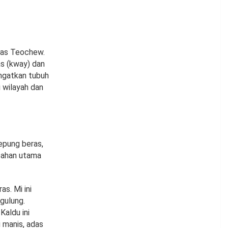
itas Teochew.
as (kway) dan
angatkan tubuh
 wilayah dan
epung beras,
 bahan utama
as. Mi ini
gulung.
Kaldu ini
 manis, adas