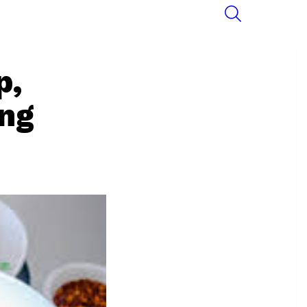
SEARCH
p,
ng