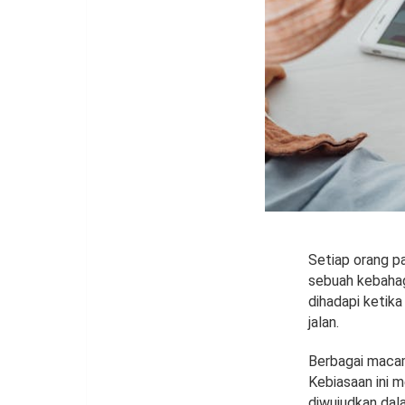
Setiap orang pa
sebuah kebahag
dihadapi ketika
jalan.
Berbagai macam
Kebiasaan ini 
diwujudkan dal