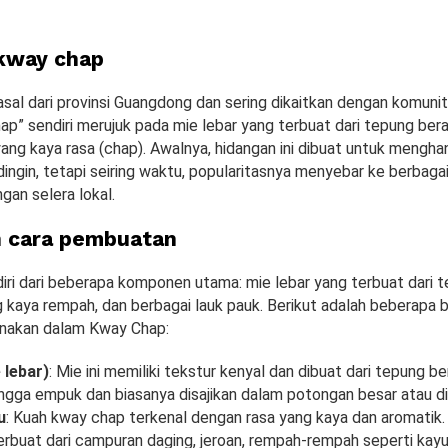
 kway chap
sal dari provinsi Guangdong dan sering dikaitkan dengan komun
p” sendiri merujuk pada mie lebar yang terbuat dari tepung ber
yang kaya rasa (chap). Awalnya, hidangan ini dibuat untuk mengh
ngin, tetapi seiring waktu, popularitasnya menyebar ke berbagai
gan selera lokal.
 cara pembuatan
iri dari beberapa komponen utama: mie lebar yang terbuat dari t
g kaya rempah, dan berbagai lauk pauk. Berikut adalah beberapa
unakan dalam Kway Chap:
 lebar)
: Mie ini memiliki tekstur kenyal dan dibuat dari tepung ber
ngga empuk dan biasanya disajikan dalam potongan besar atau di
u
: Kuah kway chap terkenal dengan rasa yang kaya dan aromatik. 
erbuat dari campuran daging, jeroan, rempah-rempah seperti kayu