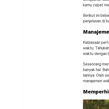
kamu cepat me
Berikut ini beb
penjelasan di b
Manajeme
Kebiasaan per
waktu. Tahuka
waktu dengan b
Seseorang memi
banyak hal. Ba
lainnya. Oleh s
manajemen wak
Memperhit