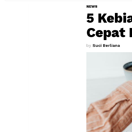
NEWS
5 Kebi
Cepat 
by
Suci Berliana