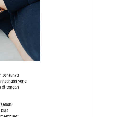
an tentunya
 rintangan yang
 di tengah
ksesan.
 bisa
ng membuat