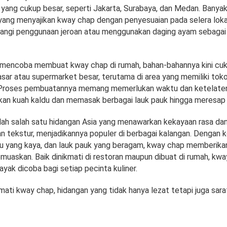
 yang cukup besar, seperti Jakarta, Surabaya, dan Medan. Banyak
ang menyajikan kway chap dengan penyesuaian pada selera lokal
ngi penggunaan jeroan atau menggunakan daging ayam sebagai 
n mencoba membuat kway chap di rumah, bahan-bahannya kini c
asar atau supermarket besar, terutama di area yang memiliki tok
 Proses pembuatannya memang memerlukan waktu dan ketelaten
an kuah kaldu dan memasak berbagai lauk pauk hingga meresap
ah salah satu hidangan Asia yang menawarkan kekayaan rasa da
 tekstur, menjadikannya populer di berbagai kalangan. Dengan k
ldu yang kaya, dan lauk pauk yang beragam, kway chap memberik
muaskan. Baik dinikmati di restoran maupun dibuat di rumah, kw
ayak dicoba bagi setiap pecinta kuliner.
ti kway chap, hidangan yang tidak hanya lezat tetapi juga sara