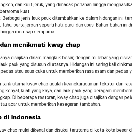
engkeh, dan kulit jeruk, yang dimasak perlahan hingga menghasilk
beraroma kuat.
k
: Berbagai jenis lauk pauk ditambahkan ke dalam hidangan ini, te
, tahu, serta jeroan seperti hati, paru, dan usus. Bahan-bahan ini
 hingga meresap sempurna.
 dan menikmati kway chap
anya disajikan dalam mangkuk besar, dengan mi lebar yang disira
lauk pauk yang disusun di atasnya. Hidangan ini sering kali dinikm
pedas atau saus cuka untuk memberikan rasa asam dan pedas y
a tarik utama kway chap adalah keanekaragaman tekstur dan ras
ang kenyal, kuah yang kaya, dan lauk pauk yang beragam memberi
gkap. Di beberapa restoran, kway chap juga disajikan dengan pe
atau acar untuk memberikan kesegaran tambahan.
 di Indonesia
way chap mulai dikenal dan disukai terutama di kota-kota besar 