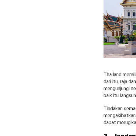
Thailand memil
dari itu, raja 
mengunjungi neg
baik itu langsu
Tindakan semac
mengakibatkan 
dapat merugikan
3. Janga