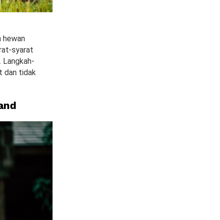
a hewan
rat-syarat
. Langkah-
t dan tidak
and