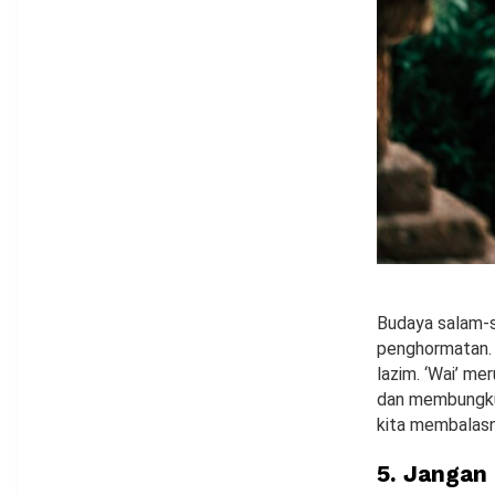
Budaya salam-s
penghormatan. D
lazim. ‘Wai’ m
dan membungkuk
kita membalasn
5. Janga