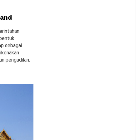
land
erintahan
 bentuk
ap sebagai
dikenakan
an pengadilan.