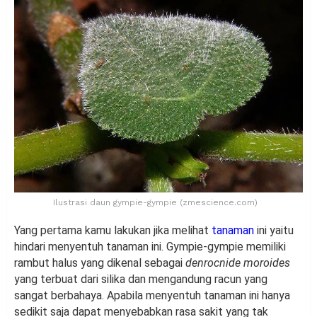
Ilustrasi daun gympie-gympie (zmescience.com)
Yang pertama kamu lakukan jika melihat
tanaman
ini yaitu
hindari menyentuh tanaman ini. Gympie-gympie memiliki
rambut halus yang dikenal sebagai
denrocnide moroides
yang terbuat dari silika dan mengandung racun yang
sangat berbahaya. Apabila menyentuh tanaman ini hanya
sedikit saja dapat menyebabkan rasa sakit yang tak