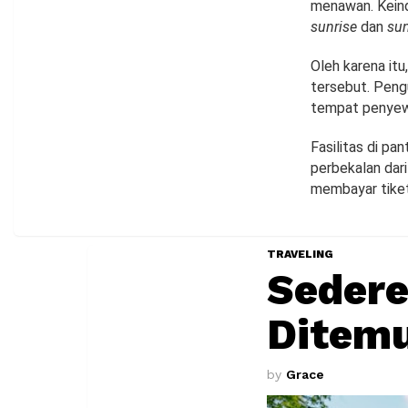
menawan. Keind
sunrise
dan
sun
Oleh karena it
tersebut. Pen
tempat penyew
Fasilitas di pa
perbekalan dari
membayar tike
TRAVELING
Sedere
Ditemu
by
Grace