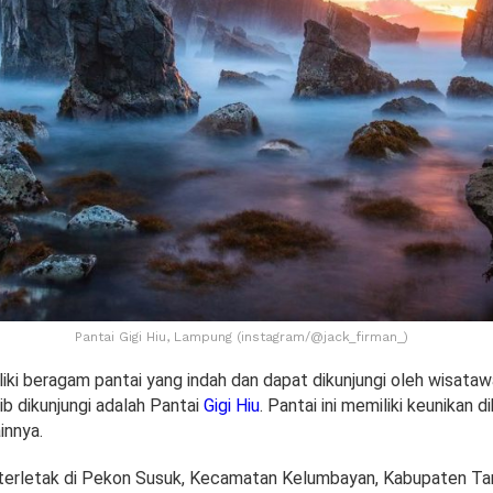
Pantai Gigi Hiu, Lampung (instagram/@jack_firman_)
ki beragam pantai yang indah dan dapat dikunjungi oleh wisataw
ib dikunjungi adalah Pantai
Gigi Hiu
. Pantai ini memiliki keunikan 
innya.
u terletak di Pekon Susuk, Kecamatan Kelumbayan, Kabupaten T