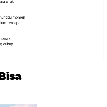
ena efek
menunggu momen
elum terdapat
membawa
ng cukup
Bisa