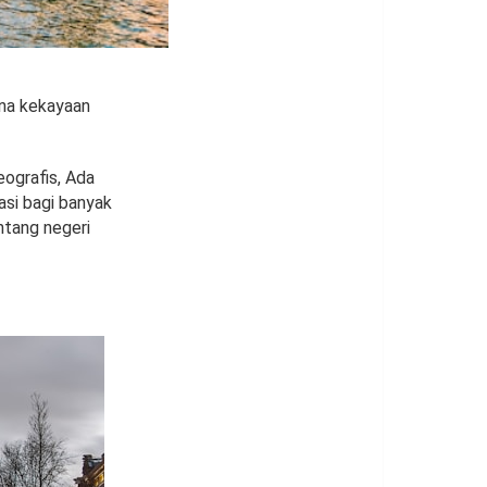
ena kekayaan
ografis, Ada
asi bagi banyak
ntang negeri