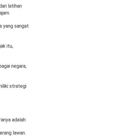
ari latihan
tajam.
a yang sangat
ak itu,
bagai negara,
liki strategi
ranya adalah:
erang lawan.