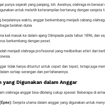
r punya sejarah yang panjang, loh. Awalnya, olahraga ini berasal d
digunakan untuk melatih keterampilan bertarung dengan senjata 
ng berjalannya waktu, anggar berkembang menjadi cabang olahrag
rbagai belahan dunia.
a kali masuk ke dalam ajang Olimpiade pada tahun 1896, dan sej
 terus berkembang dengan pesat.
sudah menjadi olahraga profesional yang melibatkan atlet dari ber
onesia.
ggar tidak hanya dituntut untuk cepat dan tepat, tetapi juga memi
dalam setiap serangan dan pertahanannya.
n yang Digunakan dalam Anggar
am olahraga anggar bisa dibilang cukup spesial. Beberapa di anta
(Épée):
Senjata utama dalam anggar yang digunakan untuk meny