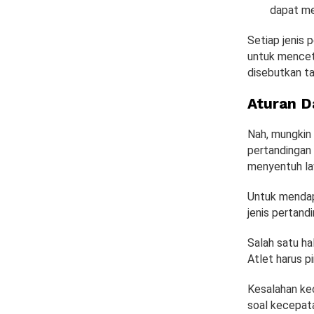
dapat me
Setiap jenis 
untuk mencet
disebutkan ta
Aturan D
Nah, mungkin 
pertandingan 
menyentuh la
Untuk mendap
jenis pertand
Salah satu ha
Atlet harus p
Kesalahan kec
soal kecepata