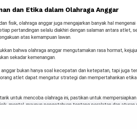
an dan Etika dalam Olahraga Anggar
 dan fisik, olahraga anggar juga mengajarkan banyak hal mengenai
Setiap pertandingan selalu diakhiri dengan salaman antara atlet, 
engakuan atas kemampuan lawan.
jukkan bahwa olahraga anggar mengutamakan rasa hormat, kejuju
bukan sekadar kemenangan.
a anggar bukan hanya soal kecepatan dan ketepatan, tapi juga t
orang atlet dapat mengatur strategi dan mempertahankan etika
.
tarik untuk mencoba olahraga ini, pastikan untuk mempersiapkan 
u fisik, mental, maupun pengetahuan tentang peralatan dan aturan
anjat Tebing yang Bikin 