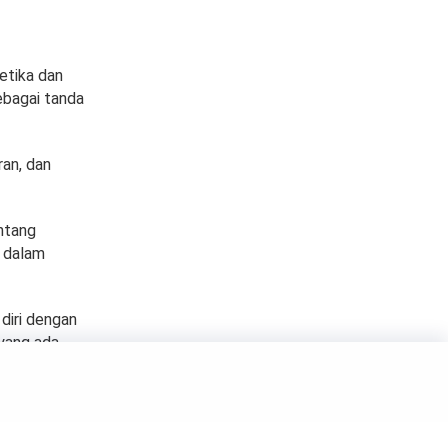
 etika dan
sebagai tanda
ran, dan
entang
 dalam
diri dengan
 yang ada.
Badan dan Pikiran