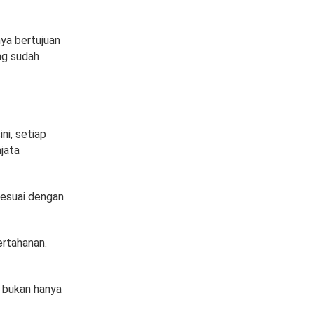
nya bertujuan
ng sudah
ni, setiap
jata
sesuai dengan
ertahanan.
r bukan hanya