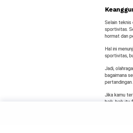
Keanggun
Selain teknis
sportivitas. 
hormat dan p
Hal ini menun
sportivitas, 
Jadi, olahrag
bagaimana se
pertandingan
Jika kamu ter
baik, baik it
by
Salma
SPORTS
Serunya Olahraga P