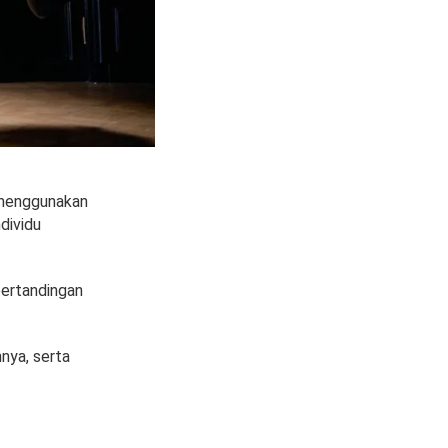
 menggunakan
ndividu
pertandingan
hnya, serta