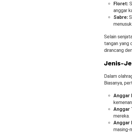
Floret:
S
anggar k
Sabre:
S
menusuk 
Selain senjat
tangan yang d
dirancang den
Jenis-Je
Dalam olahrag
Biasanya, per
Anggar I
kemenan
Anggar 
mereka.
Anggar 
masing-m