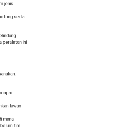
m jenis
motong serta
pelindung
 peralatan ini
sanakan.
ncapai
hkan lawan
di mana
ebelum tim