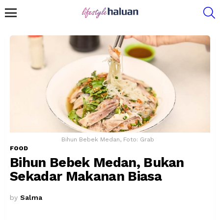
S
Menu
Bihun Bebek Medan, Foto: Grab
FOOD
Bihun Bebek Medan, Bukan
Sekadar Makanan Biasa
by
Salma