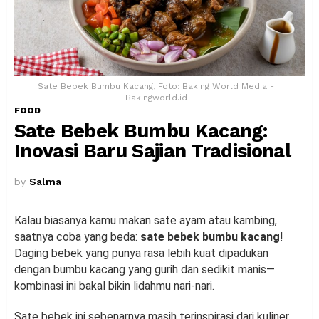
Sate Bebek Bumbu Kacang, Foto: Baking World Media -
Bakingworld.id
FOOD
Sate Bebek Bumbu Kacang:
Inovasi Baru Sajian Tradisional
by
Salma
Kalau biasanya kamu makan sate ayam atau kambing,
saatnya coba yang beda:
sate bebek bumbu kacang
!
Daging bebek yang punya rasa lebih kuat dipadukan
dengan bumbu kacang yang gurih dan sedikit manis—
kombinasi ini bakal bikin lidahmu nari-nari.
Sate bebek ini sebenarnya masih terinspirasi dari kuliner