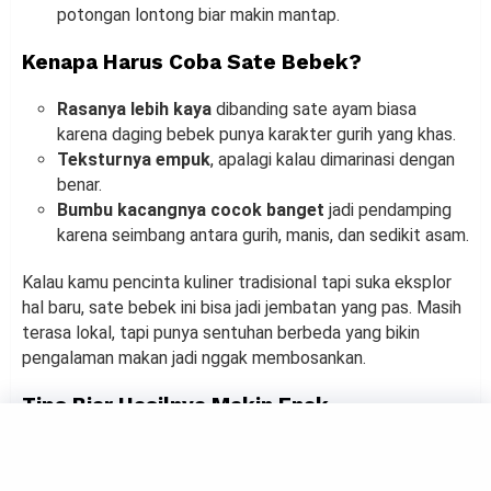
potongan lontong biar makin mantap.
Kenapa Harus Coba Sate Bebek?
Rasanya lebih kaya
dibanding sate ayam biasa
karena daging bebek punya karakter gurih yang khas.
Teksturnya empuk
, apalagi kalau dimarinasi dengan
benar.
Bumbu kacangnya cocok banget
jadi pendamping
karena seimbang antara gurih, manis, dan sedikit asam.
Kalau kamu pencinta kuliner tradisional tapi suka eksplor
hal baru, sate bebek ini bisa jadi jembatan yang pas. Masih
terasa lokal, tapi punya sentuhan berbeda yang bikin
pengalaman makan jadi nggak membosankan.
Tips Biar Hasilnya Makin Enak
Rebus daging bebek sebentar sebelum dimarinasi
kalau kamu pengen teksturnya lebih lembut.