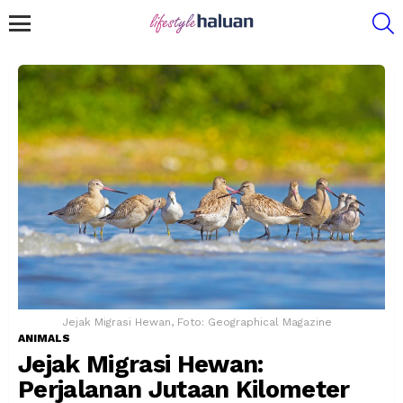
S
Menu
Jejak Migrasi Hewan, Foto: Geographical Magazine
ANIMALS
Jejak Migrasi Hewan:
Perjalanan Jutaan Kilometer