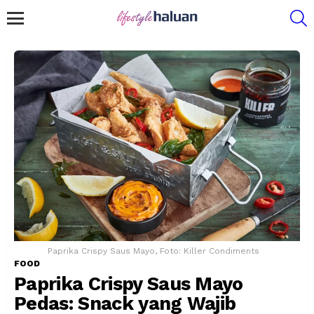
S
Menu
Paprika Crispy Saus Mayo, Foto: Killer Condiments
FOOD
Paprika Crispy Saus Mayo
Pedas: Snack yang Wajib