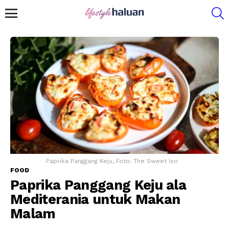
S
Menu
Paprika Panggang Keju, Foto: The Sweet Iso
FOOD
Paprika Panggang Keju ala
Mediterania untuk Makan
Malam