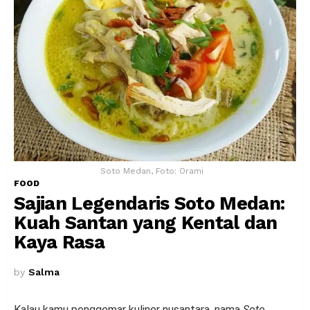
Soto Medan, Foto: Orami
FOOD
Sajian Legendaris Soto Medan:
Kuah Santan yang Kental dan
Kaya Rasa
by
Salma
Kalau kamu penggemar kuliner nusantara, nama
Soto