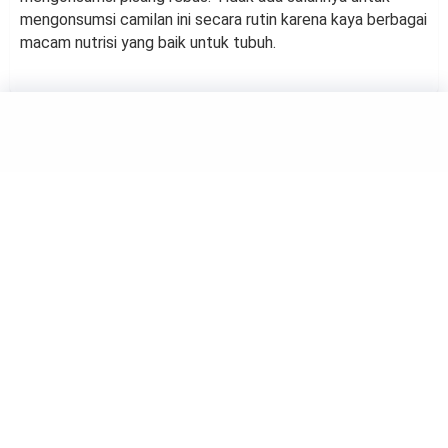
mengonsumsi camilan ini secara rutin karena kaya berbagai
macam nutrisi yang baik untuk tubuh.
HEALTH
4 Rekomendasi Buah yang
Bagus untuk Mencegah
Penuaan Dini
by
Suci Berliana