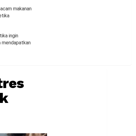
 macam makanan
etika
tika ingin
an mendapatkan
tres
ak