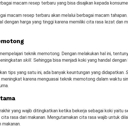
agai macam resep terbaru yang bisa disajikan kepada konsume
agai macam resep terbaru akan melalui berbagai macam tahapan. 
ual dengan harga yang tinggi karena memiliki cita rasa lezat dan
emotong
mempelajari teknik memotong. Dengan melakukan hal ini, tentun
eningkatan
skill.
Sehingga bisa menjadi koki yang handal dengan 
an tips yang satu ini, ada banyak keuntungan yang didapatkan.
S
in meningkat karena menguasai teknik memotong dalam waktu si
urna.
Utama
hir yang wajib ditingkatkan ketika bekerja sebagai koki yaitu s
ita rasa dari makanan. Mengutamakan cita rasa wajib untuk dila
an makanan.