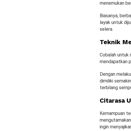
menemukan berb
Biasanya, berb
layak untuk dij
selera.
Teknik M
Cobalah untuk 
mendapatkan p
Dengan melakuk
dimiliki semak
terbilang semp
Citarasa 
Kemampuan terak
mengutamakan c
ingin menyajik