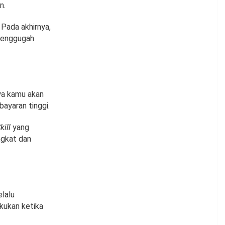
n.
Pada akhirnya,
 menggugah
ya kamu akan
bayaran tinggi.
kill
yang
ngkat dan
elalu
kukan ketika