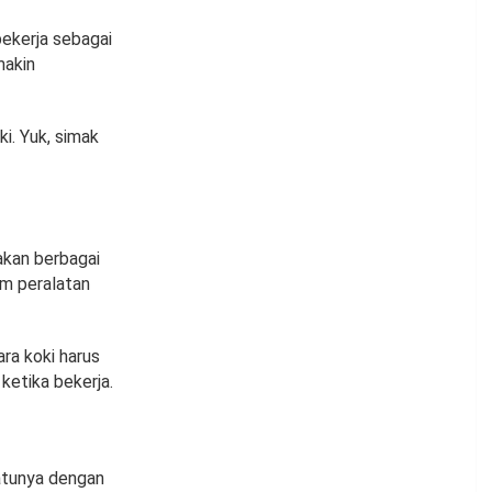
ekerja sebagai
makin
i. Yuk, simak
akan berbagai
m peralatan
ra koki harus
etika bekerja.
satunya dengan