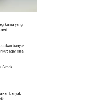
agi kamu yang
tasi
esaikan banyak
ikut agar bisa
s. Simak
saikan banyak
ik.