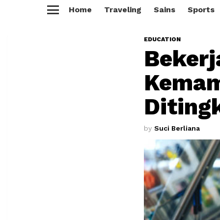
Home
Traveling
Sains
Sports
Menu
EDUCATION
Bekerj
Kemamp
Diting
by
Suci Berliana