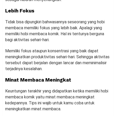
Lebih Fokus
Tidak bisa dipungkiri bahwasannya seseorang yang hobi
membaca memiliki fokus yang lebih baik. Apalagi yang
memiliki hobi membaca komik. Hal ini tentunya berguna
bagi aktivitas sehari-hari.
Memiliki fokus ataupun konsentrasi yang baik dapat
meningkatkan produktivitas sehari-hari. Sehingga aktivitas
tersebut dapat berjalan dengan lancar dan meminimalisir
terjadinya kesalahan.
Minat Membaca Meningkat
Keuntungan terakhir yang didapatkan ketika memiliki hobi
membaca komik yaitu minat membaca meningkat
kedepannya. Tips ini wajib untuk kamu coba untuk
meningkatkan minat membaca.