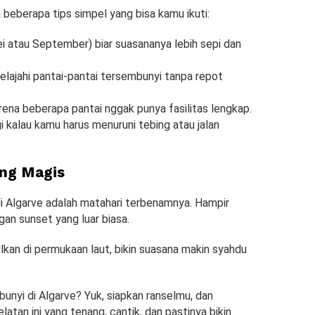
 beberapa tips simpel yang bisa kamu ikuti:
i atau September) biar suasananya lebih sepi dan
lajahi pantai-pantai tersembunyi tanpa repot
arena beberapa pantai nggak punya fasilitas lengkap.
gi kalau kamu harus menuruni tebing atau jalan
ang Magis
i Algarve adalah matahari terbenamnya. Hampir
an sunset yang luar biasa.
kan di permukaan laut, bikin suasana makin syahdu
unyi di Algarve? Yuk, siapkan ranselmu, dan
latan ini yang tenang, cantik, dan pastinya bikin