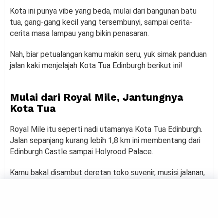
Kota ini punya vibe yang beda, mulai dari bangunan batu
tua, gang-gang kecil yang tersembunyi, sampai cerita-
cerita masa lampau yang bikin penasaran.
Nah, biar petualangan kamu makin seru, yuk simak panduan
jalan kaki menjelajah Kota Tua Edinburgh berikut ini!
Mulai dari Royal Mile, Jantungnya
Kota Tua
Royal Mile itu seperti nadi utamanya Kota Tua Edinburgh.
Jalan sepanjang kurang lebih 1,8 km ini membentang dari
Edinburgh Castle sampai Holyrood Palace.
Kamu bakal disambut deretan toko suvenir, musisi jalanan,
kafe-kafe lucu, dan bangunan tua yang bikin kamu merasa
sedang masuk ke cerita dongeng.
Sambil menyusuri jalan ini, jangan ragu buat mampir ke St