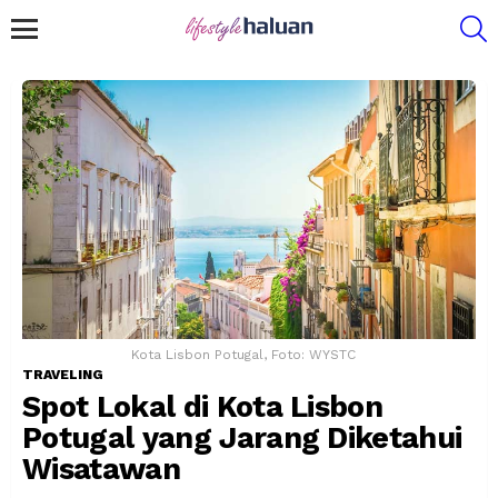
S
Menu
Kota Lisbon Potugal, Foto: WYSTC
TRAVELING
Spot Lokal di Kota Lisbon
Potugal yang Jarang Diketahui
Wisatawan