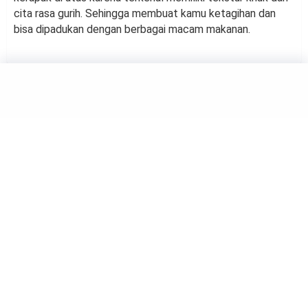
cita rasa gurih. Sehingga membuat kamu ketagihan dan
bisa dipadukan dengan berbagai macam makanan.
KULINER
4 Rekomendasi Camilan Khas
Tradisional yang Memiliki
Rasa Unik
by
Suci Berliana