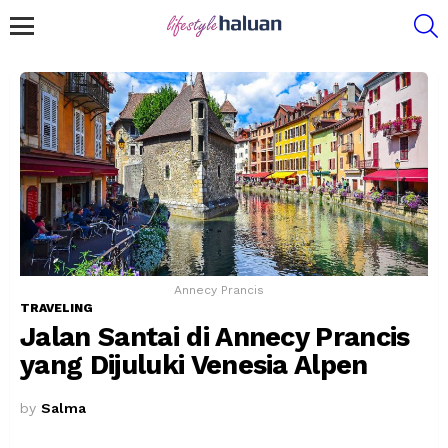
S
Menu
Annecy Prancis
TRAVELING
Jalan Santai di Annecy Prancis
yang Dijuluki Venesia Alpen
by
Salma