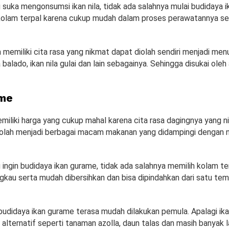
suka mengonsumsi ikan nila, tidak ada salahnya mulai budidaya i
olam terpal karena cukup mudah dalam proses perawatannya se
la memiliki cita rasa yang nikmat dapat diolah sendiri menjadi me
a balado, ikan nila gulai dan lain sebagainya. Sehingga disukai ole
ame
miliki harga yang cukup mahal karena cita rasa dagingnya yang n
iolah menjadi berbagai macam makanan yang didampingi dengan n
ingin budidaya ikan gurame, tidak ada salahnya memilih kolam te
ngkau serta mudah dibersihkan dan bisa dipindahkan dari satu t
 budidaya ikan gurame terasa mudah dilakukan pemula. Apalagi ik
 alternatif seperti tanaman azolla, daun talas dan masih banyak la