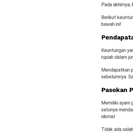
Pada akhirnya, 
Berikut keuntu
bawah ini!
Pendapata
Keuntungan yan
rupiah dalam ju
Mendapatkan pe
sebelumnya. S
Pasokan P
Memiliki ayam 
satunya mendap
nikmat.
Tidak ada sala