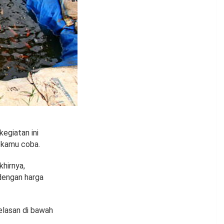
egiatan ini
 kamu coba.
hirnya,
 dengan harga
elasan di bawah