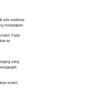
ak ada salahnya
ng menjanjikan.
stabil. Pada
an ini.
 daging yang
 menggugah
akan kolam