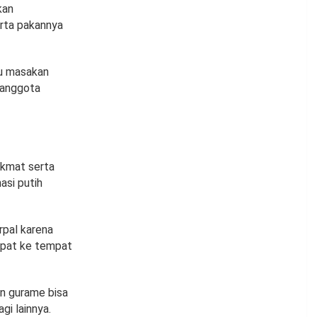
kan
rta pakannya
nu masakan
h anggota
ikmat serta
asi putih
rpal karena
empat ke tempat
an gurame bisa
gi lainnya.