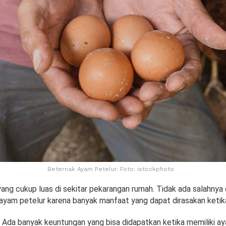
Beternak Ayam Petelur. Foto: istockphoto
yang cukup luas di sekitar pekarangan rumah. Tidak ada salahny
ayam petelur karena banyak manfaat yang dapat dirasakan ketik
Ada banyak keuntungan yang bisa didapatkan ketika memiliki ay