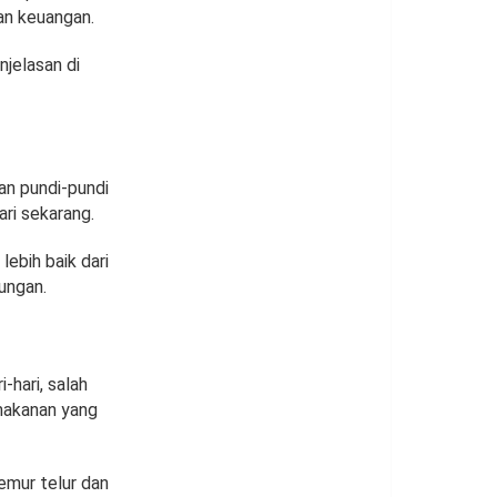
tan keuangan.
jelasan di
an pundi-pundi
ari sekarang.
ebih baik dari
ungan.
hari, salah
makanan yang
emur telur dan