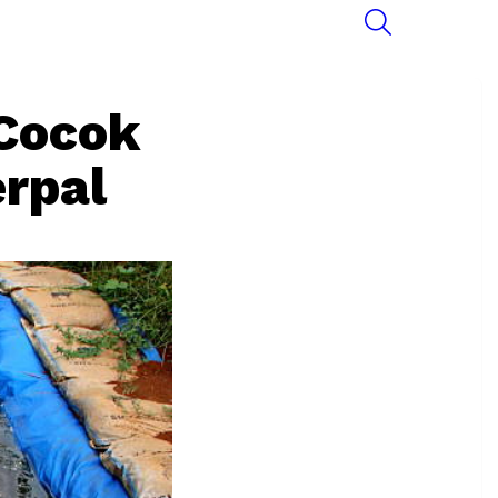
SEARCH
Cocok
rpal