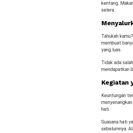
kentang. Makan
selera.
Menyalurk
Tahukah kamu? 
membuat banya
yang luas.
Tidak ada sala
mendapatkan ba
Kegiatan
Keuntungan ter
menyenangkan.
hati.
Suasana hati y
sebelumnya. Al