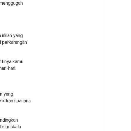
g menggugah
inilah yang
 perkarangan
ntinya kamu
ri-hari.
an yang
katkan suasana
andingkan
elur skala