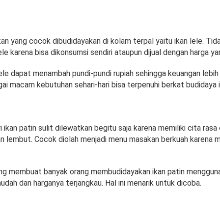
n yang cocok dibudidayakan di kolam terpal yaitu ikan lele. Tid
ele karena bisa dikonsumsi sendiri ataupun dijual dengan harga ya
lele dapat menambah pundi-pundi rupiah sehingga keuangan lebih 
gai macam kebutuhan sehari-hari bisa terpenuhi berkat budidaya ik
 ikan patin sulit dilewatkan begitu saja karena memiliki cita rasa
dan lembut. Cocok diolah menjadi menu masakan berkuah karena
yang membuat banyak orang membudidayakan ikan patin menggun
udah dan harganya terjangkau. Hal ini menarik untuk dicoba.