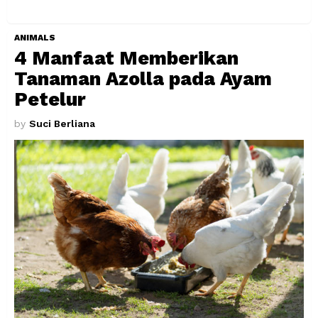
ANIMALS
4 Manfaat Memberikan
Tanaman Azolla pada Ayam
Petelur
by
Suci Berliana