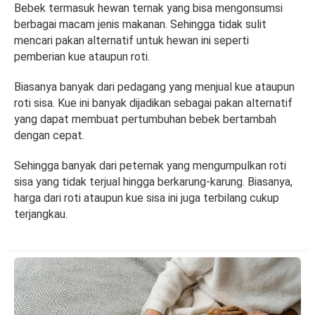
Bebek termasuk hewan ternak yang bisa mengonsumsi
berbagai macam jenis makanan. Sehingga tidak sulit
mencari pakan alternatif untuk hewan ini seperti
pemberian kue ataupun roti.
Biasanya banyak dari pedagang yang menjual kue ataupun
roti sisa. Kue ini banyak dijadikan sebagai pakan alternatif
yang dapat membuat pertumbuhan bebek bertambah
dengan cepat.
Sehingga banyak dari peternak yang mengumpulkan roti
sisa yang tidak terjual hingga berkarung-karung. Biasanya,
harga dari roti ataupun kue sisa ini juga terbilang cukup
terjangkau.