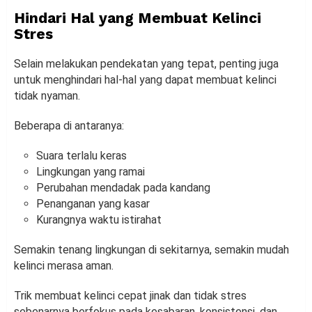
Hindari Hal yang Membuat Kelinci
Stres
Selain melakukan pendekatan yang tepat, penting juga
untuk menghindari hal-hal yang dapat membuat kelinci
tidak nyaman.
Beberapa di antaranya:
Suara terlalu keras
Lingkungan yang ramai
Perubahan mendadak pada kandang
Penanganan yang kasar
Kurangnya waktu istirahat
Semakin tenang lingkungan di sekitarnya, semakin mudah
kelinci merasa aman.
Trik membuat kelinci cepat jinak dan tidak stres
sebenarnya berfokus pada kesabaran, konsistensi, dan