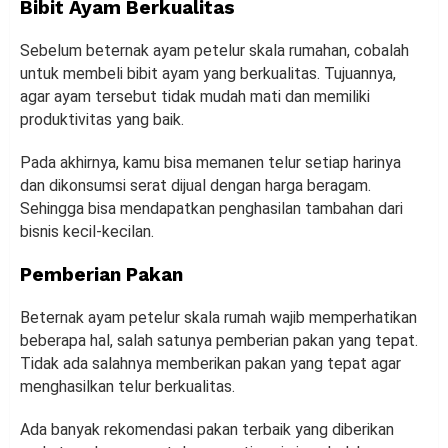
Bibit Ayam Berkualitas
Sebelum beternak ayam petelur skala rumahan, cobalah
untuk membeli bibit ayam yang berkualitas. Tujuannya,
agar ayam tersebut tidak mudah mati dan memiliki
produktivitas yang baik.
Pada akhirnya, kamu bisa memanen telur setiap harinya
dan dikonsumsi serat dijual dengan harga beragam.
Sehingga bisa mendapatkan penghasilan tambahan dari
bisnis kecil-kecilan.
Pemberian Pakan
Beternak ayam petelur skala rumah wajib memperhatikan
beberapa hal, salah satunya pemberian pakan yang tepat.
Tidak ada salahnya memberikan pakan yang tepat agar
menghasilkan telur berkualitas.
Ada banyak rekomendasi pakan terbaik yang diberikan