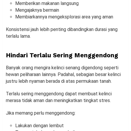
Memberikan makanan langsung
Mengajaknya bermain
Membiarkannya mengeksplorasi area yang aman
Konsistensi jauh lebih penting dibandingkan durasi yang
terlalu lama.
Hindari Terlalu Sering Menggendong
Banyak orang mengira kelinci senang digendong seperti
hewan peliharaan lainnya. Padahal, sebagian besar kelinci
justru lebih nyaman berada di atas permukaan tanah.
Terlalu sering menggendong dapat membuat kelinci
merasa tidak aman dan meningkatkan tingkat stres.
Jika memang perlu menggendong:
Lakukan dengan lembut