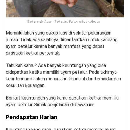
Beternak Ayam Petelur. Foto: istockphoto
Memiliki lahan yang cukup luas di sekitar pekarangan
rumah. Tidak ada salahnya dimanfaatkan untuk kandang
ayam petelur karena banyak manfaat yang dapat
dirasakan ketika berternak.
Tahukah kamu? Ada banyak keuntungan yang bisa
didapatkan ketika memiliki ayam petelur. Pada akhirnya,
keuntungan ini akan menunjang finansial dan terhindar dari
kesulitan keuangan.
Berikut keuntungan yang kamu dapatkan ketika memiliki
ayam petelur. Simak penjelasan di bawah ini!
Pendapatan Harian
Keuntungan yang kamu dapatkan ketika memiliki ayam