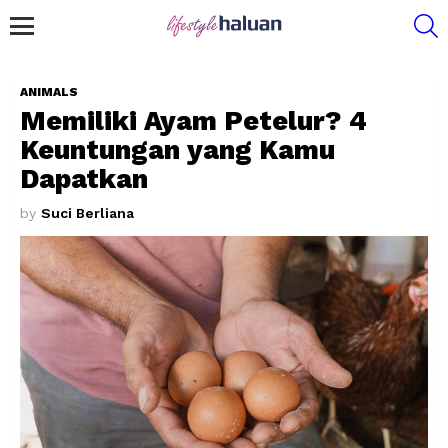
S
Menu
ANIMALS
Memiliki Ayam Petelur? 4
Keuntungan yang Kamu
Dapatkan
by
Suci Berliana