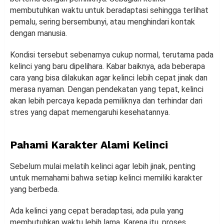
membutuhkan waktu untuk beradaptasi sehingga terlihat
pemalu, sering bersembunyi, atau menghindari kontak
dengan manusia.
Kondisi tersebut sebenarnya cukup normal, terutama pada
kelinci yang baru dipelihara. Kabar baiknya, ada beberapa
cara yang bisa dilakukan agar kelinci lebih cepat jinak dan
merasa nyaman. Dengan pendekatan yang tepat, kelinci
akan lebih percaya kepada pemiliknya dan terhindar dari
stres yang dapat memengaruhi kesehatannya.
Pahami Karakter Alami Kelinci
Sebelum mulai melatih kelinci agar lebih jinak, penting
untuk memahami bahwa setiap kelinci memiliki karakter
yang berbeda.
Ada kelinci yang cepat beradaptasi, ada pula yang
membutuhkan waktu lebih lama. Karena itu, proses