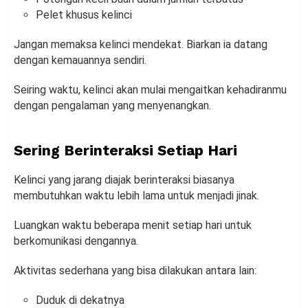
Pelet khusus kelinci
Jangan memaksa kelinci mendekat. Biarkan ia datang
dengan kemauannya sendiri.
Seiring waktu, kelinci akan mulai mengaitkan kehadiranmu
dengan pengalaman yang menyenangkan.
Sering Berinteraksi Setiap Hari
Kelinci yang jarang diajak berinteraksi biasanya
membutuhkan waktu lebih lama untuk menjadi jinak.
Luangkan waktu beberapa menit setiap hari untuk
berkomunikasi dengannya.
Aktivitas sederhana yang bisa dilakukan antara lain:
Duduk di dekatnya