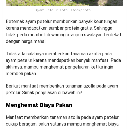
Ayam Petelur. Foto: istockphoto
Beternak ayam petelur memberikan banyak keuntungan
karena mendapatkan sumber protein gratis. Sehingga
tidak perlu membeli di warung ataupun swalayan terdekat
dengan harga mahal.
Tidak ada salahnya memberikan tanaman azolla pada
ayam petelur karena mendapatkan banyak manfaat. Pada
akhirnya, mampu menghemat pengeluaran ketika ingin
membeli pakan.
Berikut manfaat memberikan tanaman azolla pada ayam
petelur. Simak penjelasan di bawah ini!
Menghemat Biaya Pakan
Manfaat memberikan tanaman azolla pada ayam petelur
cukup beragam, salah satunya mampu menghemat biaya