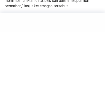
memimpin tim-tim elite, baik dari dalam maupun luar
permainan,” lanjut keterangan tersebut.
FOOTBALL
Mengenal Carlo Ancelotti,
Pelatih yang Telah Tangani 10
Klub
by
Neni Isnaeni