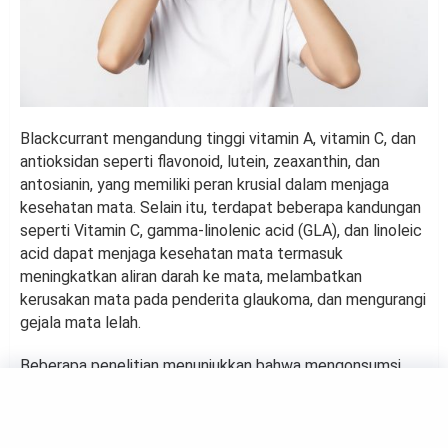
Blackcurrant mengandung tinggi vitamin A, vitamin C, dan
antioksidan seperti flavonoid, lutein, zeaxanthin, dan
antosianin, yang memiliki peran krusial dalam menjaga
kesehatan mata. Selain itu, terdapat beberapa kandungan
seperti Vitamin C, gamma-linolenic acid (GLA), dan linoleic
acid dapat menjaga kesehatan mata termasuk
meningkatkan aliran darah ke mata, melambatkan
kerusakan mata pada penderita glaukoma, dan mengurangi
gejala mata lelah.
Beberapa penelitian menunjukkan bahwa mengonsumsi
buah-buahan yang kaya antioksidan dan vitamin, termasuk
blackcurrant, dapat mengurangi risiko penyakit mata
seperti katarak dan degenerasi makula.