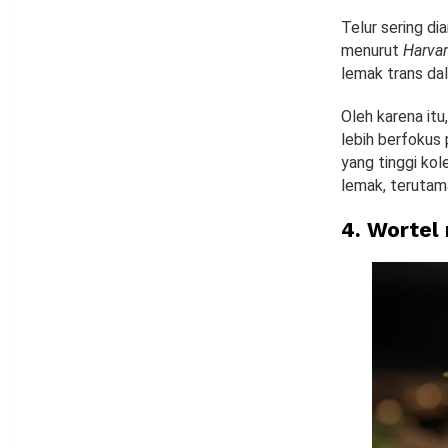
Telur sering d
menurut
Harvar
lemak trans da
Oleh karena it
lebih berfokus
yang tinggi kol
lemak, terutama
4. Wortel