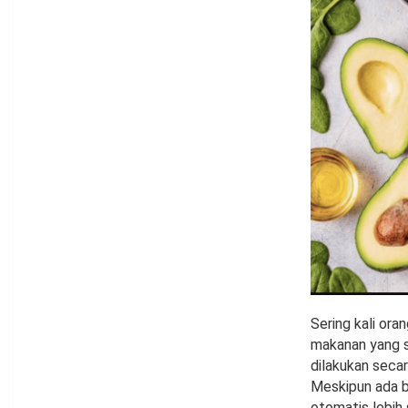
Sering kali or
makanan yang s
dilakukan seca
Meskipun ada b
otomatis lebih 