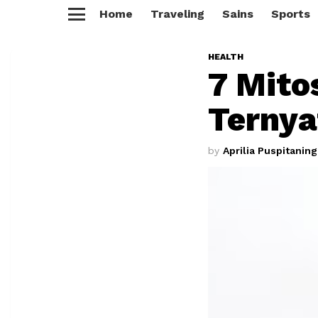
Home
Traveling
Sains
Sports
Menu
HEALTH
7 Mito
Ternya
by
Aprilia Puspitanin