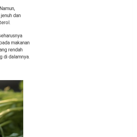
 Namun,
 jenuh dan
erol.
 seharusnya
 pada makanan
yang rendah
g di dalamnya.