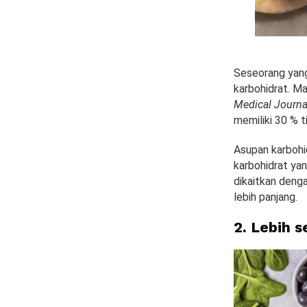
Seseorang yang
karbohidrat. M
Medical Journa
memiliki 30 % t
Asupan karbohi
karbohidrat yang
dikaitkan deng
lebih panjang.
2. Lebih 