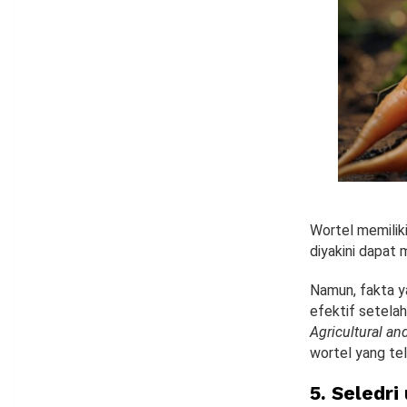
Wortel memiliki
diyakini dapat
Namun, fakta y
efektif setela
Agricultural an
wortel yang te
5. Seledr