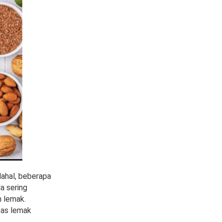
ahal, beberapa
a sering
n lemak.
bas lemak