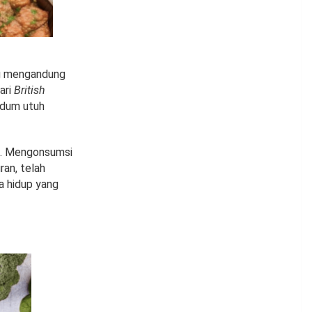
ng mengandung
ari
British
ndum utuh
gi. Mengonsumsi
ran, telah
a hidup yang