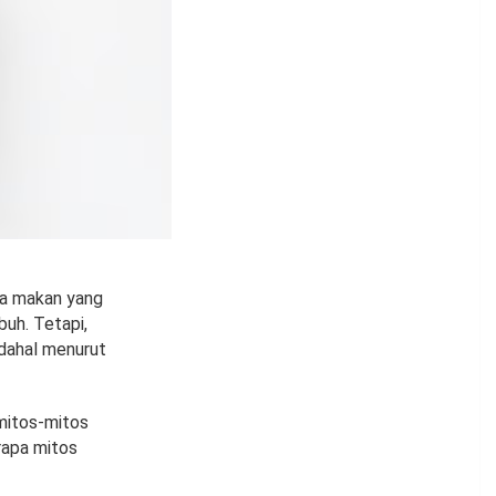
la makan yang
uh. Tetapi,
adahal menurut
mitos-mitos
erapa mitos